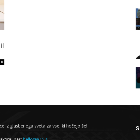
il
0
ce iz glasbenega sveta za vse, ki hočejo še!
S
aktiraj nas:
hello@815.si