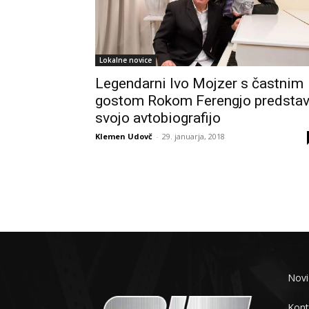
Lokalne novice
Legendarni Ivo Mojzer s častnim
gostom Rokom Ferengjo predstav
svojo avtobiografijo
Klemen Udovč
-
29. januarja, 2018
Novi
Kont