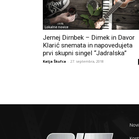
Lokalne novice
Jernej Dirnbek – Dimek in Davor
Klarić snemata in napovedujeta
prvi skupni singel “Jadralska”
Katja Škufca
-
27. septembra, 2018
Novi
Kont