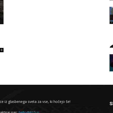
0
ce iz glasbenega sveta za vse, ki hočejo še!
S
aktiraj nas:
hello@815.si