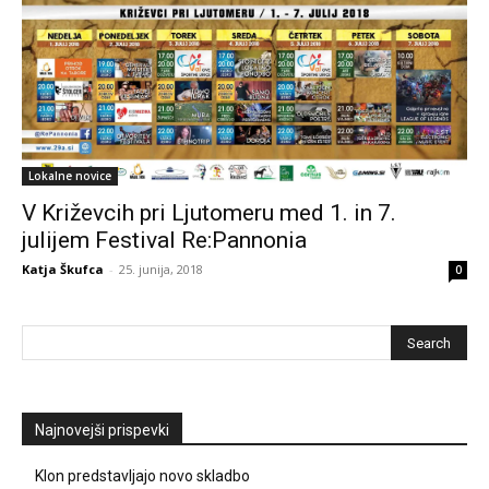
Lokalne novice
V Križevcih pri Ljutomeru med 1. in 7.
julijem Festival Re:Pannonia
Katja Škufca
-
25. junija, 2018
0
Najnovejši prispevki
Klon predstavljajo novo skladbo