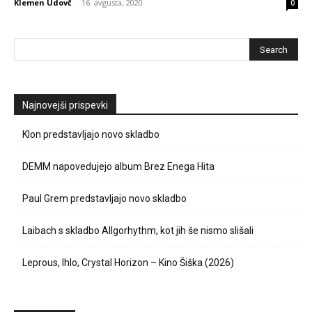
Klemen Udovč
-
16. avgusta, 2020
0
Najnovejši prispevki
Klon predstavljajo novo skladbo
DEMM napovedujejo album Brez Enega Hita
Paul Grem predstavljajo novo skladbo
Laibach s skladbo Allgorhythm, kot jih še nismo slišali
Leprous, Ihlo, Crystal Horizon – Kino Šiška (2026)