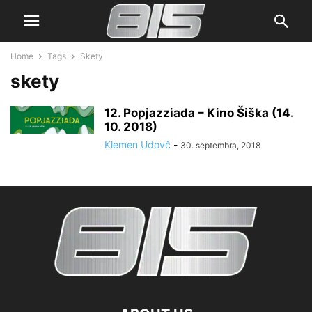
Home
Tags
Skety
skety
12. Popjazziada – Kino Šiška (14.
10. 2018)
Klemen Udovč
-
30. septembra, 2018