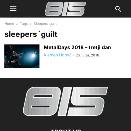
Home
Tags
Sleepers´guilt
sleepers´guilt
MetalDays 2018 – tretji dan
Klemen Udovč
-
26. julija, 2018