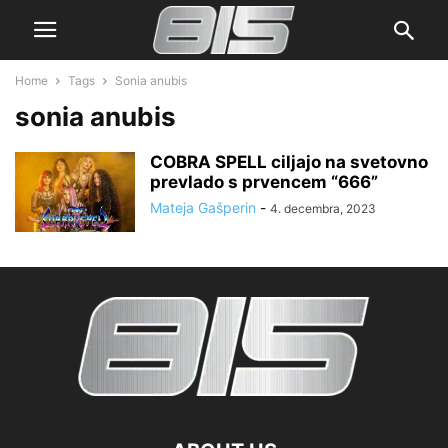
Home
Tags
Sonia anubis
sonia anubis
COBRA SPELL ciljajo na svetovno
prevlado s prvencem “666”
Mateja Gašperin
-
4. decembra, 2023