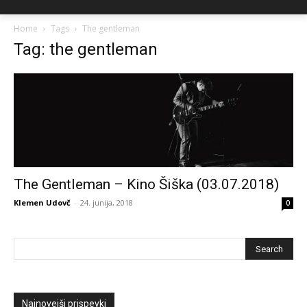
Home
Tags
The gentleman
Tag: the gentleman
The Gentleman – Kino Šiška (03.07.2018)
Klemen Udovč
-
24. junija, 2018
0
Najnovejši prispevki