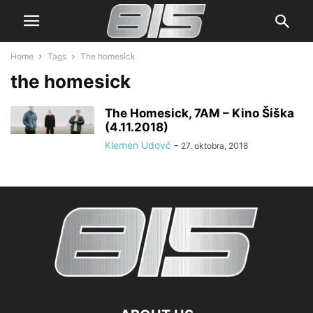
Home
Tags
The homesick
the homesick
The Homesick, 7AM – Kino Šiška
(4.11.2018)
Klemen Udovč
-
27. oktobra, 2018