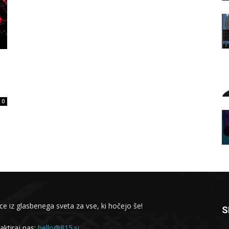
0
ce iz glasbenega sveta za vse, ki hočejo še!
S
aktiraj nas:
hello@815.si