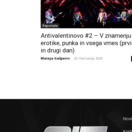
Reportaže
Antivalentinovo #2 – V znamenju
erotike, punka in vsega vmes (prvi
in drugi dan)
Mateja Gašperin
-
26. februarja, 2020
Novi
Kont