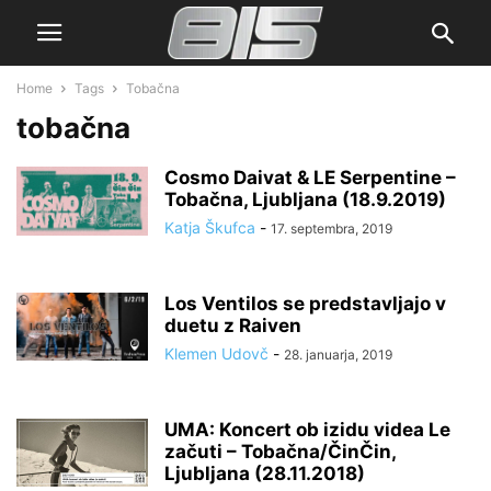
Home
Tags
Tobačna
tobačna
Cosmo Daivat & LE Serpentine –
Tobačna, Ljubljana (18.9.2019)
Katja Škufca
-
17. septembra, 2019
Los Ventilos se predstavljajo v
duetu z Raiven
Klemen Udovč
-
28. januarja, 2019
UMA: Koncert ob izidu videa Le
začuti – Tobačna/ČinČin,
Ljubljana (28.11.2018)