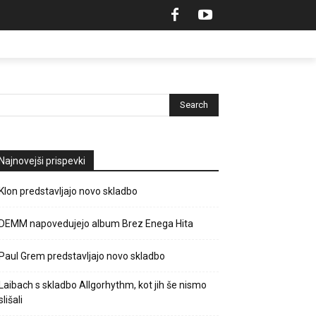
Najnovejši prispevki
Klon predstavljajo novo skladbo
DEMM napovedujejo album Brez Enega Hita
Paul Grem predstavljajo novo skladbo
Laibach s skladbo Allgorhythm, kot jih še nismo
slišali