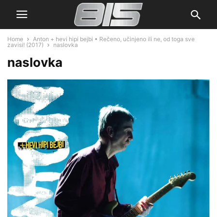
Home
Anton + hevi hipi bejbi • Rečeno, učinjeno ili ne, od toga sve
zavisi! (2017)
naslovka
naslovka