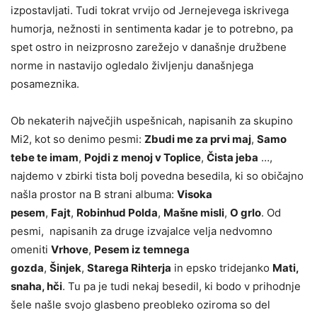
izpostavljati. Tudi tokrat vrvijo od Jernejevega iskrivega
humorja, nežnosti in sentimenta kadar je to potrebno, pa
spet ostro in neizprosno zarežejo v današnje družbene
norme in nastavijo ogledalo življenju današnjega
posameznika.
Ob nekaterih največjih uspešnicah, napisanih za skupino
Mi2, kot so denimo pesmi:
Zbudi me za prvi maj
,
Samo
tebe te imam
,
Pojdi z menoj v Toplice
,
Čista jeba
…,
najdemo v zbirki tista bolj povedna besedila, ki so običajno
našla prostor na B strani albuma:
Visoka
pesem
,
Fajt
,
Robinhud Polda
,
Mašne misli
,
O grlo
. Od
pesmi, napisanih za druge izvajalce velja nedvomno
omeniti
Vrhove
,
Pesem iz temnega
gozda
,
Šinjek
,
Starega Rihterja
in epsko tridejanko
Mati,
snaha, hči
. Tu pa je tudi nekaj besedil, ki bodo v prihodnje
šele našle svojo glasbeno preobleko oziroma so del