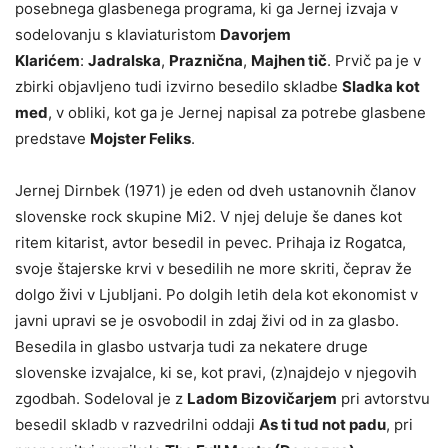
posebnega glasbenega programa, ki ga Jernej izvaja v
sodelovanju s klaviaturistom
Davorjem
Klarićem
:
Jadralska
,
Praznična
,
Majhen tič
. Prvič pa je v
zbirki objavljeno tudi izvirno besedilo skladbe
Sladka kot
med
, v obliki, kot ga je Jernej napisal za potrebe glasbene
predstave
Mojster Feliks
.
Jernej Dirnbek (1971) je eden od dveh ustanovnih članov
slovenske rock skupine Mi2. V njej deluje še danes kot
ritem kitarist, avtor besedil in pevec. Prihaja iz Rogatca,
svoje štajerske krvi v besedilih ne more skriti, čeprav že
dolgo živi v Ljubljani. Po dolgih letih dela kot ekonomist v
javni upravi se je osvobodil in zdaj živi od in za glasbo.
Besedila in glasbo ustvarja tudi za nekatere druge
slovenske izvajalce, ki se, kot pravi, (z)najdejo v njegovih
zgodbah. Sodeloval je z
Ladom Bizovičarjem
pri avtorstvu
besedil skladb v razvedrilni oddaji
As ti tud not padu
, pri