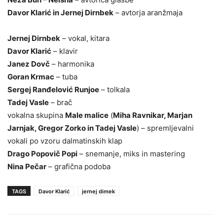
Davor Klarić in Jernej Dirnbek
– avtorja aranžmaja
Jernej Dirnbek
– vokal, kitara
Davor Klarić
– klavir
Janez Dovč
– harmonika
Goran Krmac
– tuba
Sergej Ranđelović Runjoe
– tolkala
Tadej Vasle
– brač
vokalna skupina
Male malice
(
Miha Ravnikar, Marjan
Jarnjak, Gregor Zorko in Tadej Vasle
) – spremljevalni
vokali po vzoru dalmatinskih klap
Drago Popovič Popi
– snemanje, miks in mastering
Nina Pečar
– grafična podoba
TAGS
Davor Klarić
jernej dimek