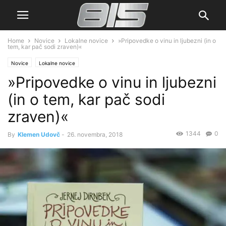
Home
Novice
Lokalne novice
»Pripovedke o vinu in ljubezni (in o
tem, kar pač sodi zraven)«
Novice
Lokalne novice
»Pripovedke o vinu in ljubezni
(in o tem, kar pač sodi
zraven)«
1344
0
By
Klemen Udovč
-
26. novembra, 2018