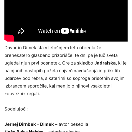
Davor in Dimek sta v letošnjem letu obredla že
prenekatero glasbeno prizorišče, te dni pa je luč sveta
ugledal njun prvi posnetek. Gre za skladbo
Jadralska
, ki je
na njunih nastopih požela največ navdušenja in prikritih
udarcev pod rebra, s katerimi so soproge prisotnih svojim
izbrancem sporočile, kaj menijo o njihovi vsakoletni
»obvezni« regati.
Sodelujoči:
Jernej Dirnbek – Dimek
– avtor besedila
Neža Buh – Neisha
– avtorica glasbe