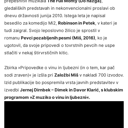
prepesnitvi muzikala
The Full Monty (Do nazga)
,
gledaliških predstavah in nekonvencionalni proslavi ob
dnevu državnosti junija 2010. Istega leta je napisal
besedilo za komedijo Mi2,
Robinson in Petek
, v kateri je
tudi zaigral. Svojo leposlovno žilico je sprostil v
romanu
Pevci pozabljenih pesmi (Miš, 2016)
, ko je
ugotovil, da svoje pripovedi o tovrstnih pevcih ne uspe
stlačiti v nekaj štirvrstičnih kitic.
Zbirka »Pripovedke o vinu in ljubezni (in o tem, kar pač
sodi zraven)« je izšla pri
Založbi Miš
v nakladi 700 izvodov.
Izid publikacije bo pospremila vrsta javnih predstavitev v
izvedbi
Jernej Dirnbek – Dimek in Davor Klarić, s klubskim
programom »Z muziko o vinu in ljubezni«.