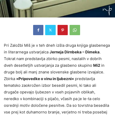
Pri Založbi Miš je v teh dneh izšla druga knjiga glasbenega
in literarnega ustvarjalca
Jerneja Dirnbeka – Dimeka
.
Tokrat nam predstavlja zbirko pesmi, nastalih v dobrih
dveh desetletjih ustvarjanja za glasbeno skupino
Mi2
in
druge bolj ali manj znane slovenske glasbene izvajalce.
Zbirka
»Pripovedke o vinu in ljubezni«
predstavlja
tematsko zaokrožen izbor besedil pesmi, ki tako ali
drugače opevajo ljubezen v vseh pojavnih oblikah,
neredko v kombinaciji s pijačo, včasih pa je le-ta celo
osrednji motiv določene pesnitve. Da so tovrstna besedila
vse prej kot duhamorno branje, verjetno ni treba posebej