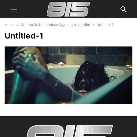
Home
Kontradikshn predstavljajo novo skladbo
Untitled-1
Untitled-1