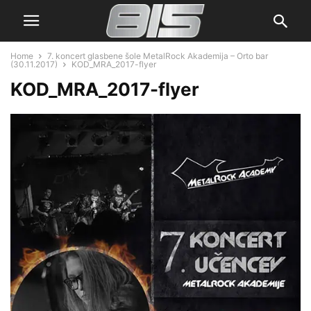
Home
7. koncert glasbene šole MetalRock Akademija – Orto bar
(30.11.2017)
KOD_MRA_2017-flyer
KOD_MRA_2017-flyer