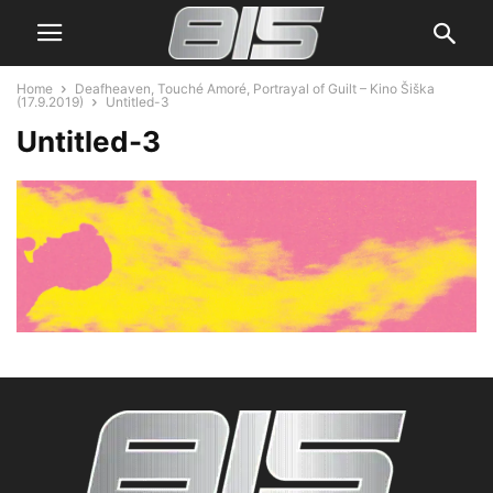
Home
Deafheaven, Touché Amoré, Portrayal of Guilt – Kino Šiška
(17.9.2019)
Untitled-3
Untitled-3