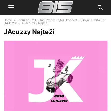
Home
Jacuzzy Krall & Jacuzzlee: Najteži koncert – Ljubljana, Orto Bar
(14.11.2019)
JAcuzzy Najteži
JAcuzzy Najteži