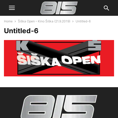
Home
Šiška Open – Kino Šiška (21.9.2019)
Untitled-6
Untitled-6