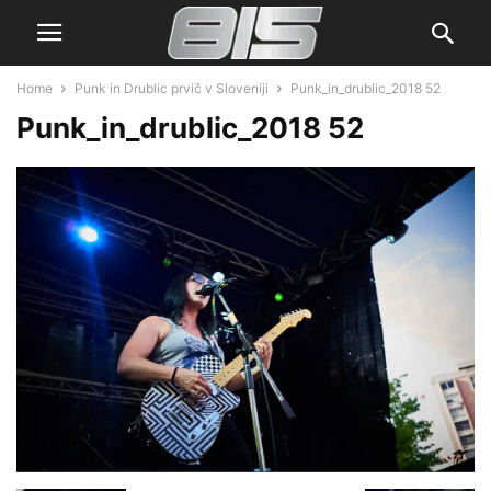
Home
Punk in Drublic prvič v Sloveniji
Punk_in_drublic_2018 52
Punk_in_drublic_2018 52