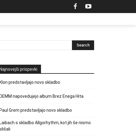
Najnovejši prispevki
Klon predstavljajo novo skladbo
DEMM napovedujejo album Brez Enega Hita
Paul Grem predstavljajo novo skladbo
Laibach s skladbo Allgorhythm, kot jih še nismo
slišali