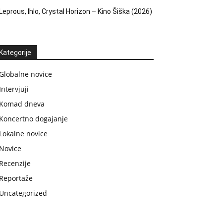
Leprous, Ihlo, Crystal Horizon – Kino Šiška (2026)
Kategorije
Globalne novice
Intervjuji
Komad dneva
Koncertno dogajanje
Lokalne novice
Novice
Recenzije
Reportaže
Uncategorized