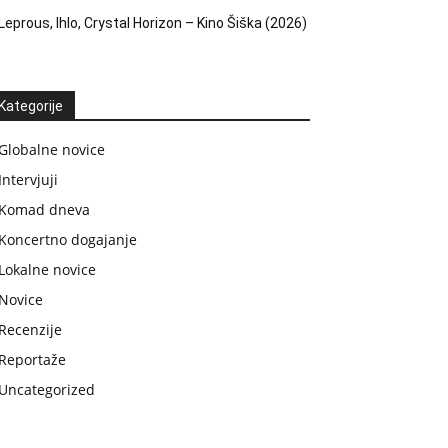
Leprous, Ihlo, Crystal Horizon – Kino Šiška (2026)
Kategorije
Globalne novice
Intervjuji
Komad dneva
Koncertno dogajanje
Lokalne novice
Novice
Recenzije
Reportaže
Uncategorized