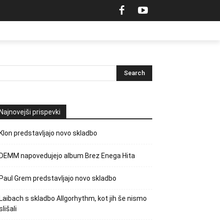
Najnovejši prispevki
Klon predstavljajo novo skladbo
DEMM napovedujejo album Brez Enega Hita
Paul Grem predstavljajo novo skladbo
Laibach s skladbo Allgorhythm, kot jih še nismo
slišali