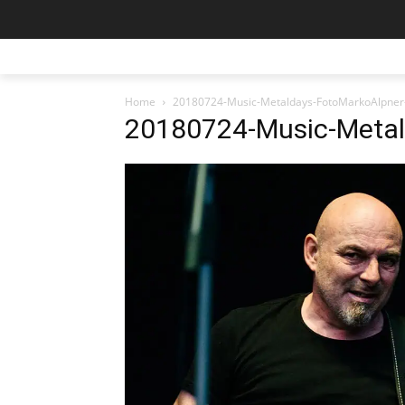
Home
20180724-Music-Metaldays-FotoMarkoAlpner
20180724-Music-Metal