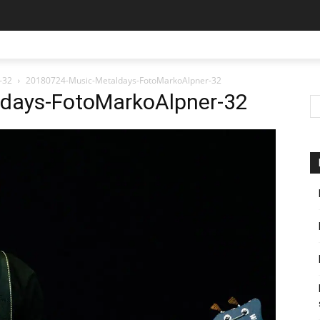
-32
20180724-Music-Metaldays-FotoMarkoAlpner-32
days-FotoMarkoAlpner-32