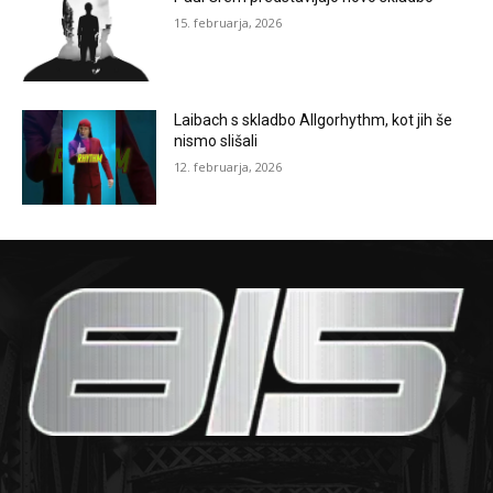
15. februarja, 2026
Laibach s skladbo Allgorhythm, kot jih še
nismo slišali
12. februarja, 2026