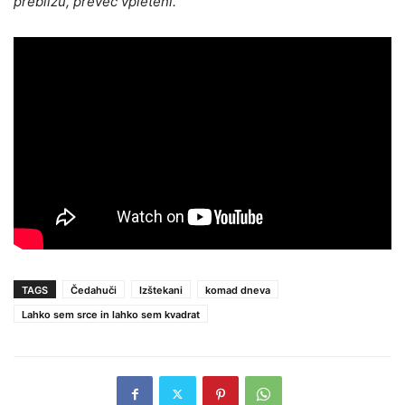
preblizu, preveč vpleteni.”
TAGS
Čedahuči
Izštekani
komad dneva
Lahko sem srce in lahko sem kvadrat