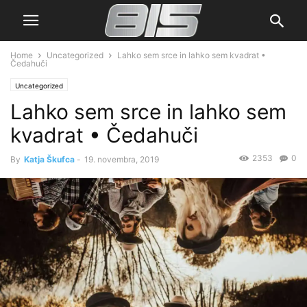
Home
Uncategorized
Lahko sem srce in lahko sem kvadrat •
Čedahuči
Uncategorized
Lahko sem srce in lahko sem
kvadrat • Čedahuči
2353
0
By
Katja Škufca
-
19. novembra, 2019