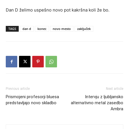
Dan D želimo uspešno novo pot kakršna koli že bo.
TAGS
dan d
konec
novo mesto
zaključek
Previous article
Next article
Prismojeni profesorji bluesa
Intervju z ljubljansko
predstavljajo novo skladbo
alternativno metal zasedbo
Ambra