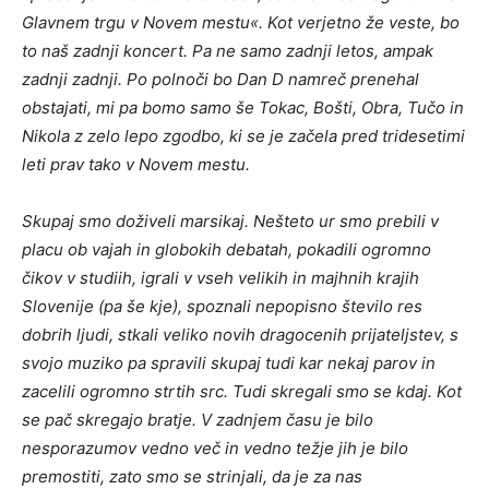
Glavnem trgu v Novem mestu«. Kot verjetno že veste, bo
to naš zadnji koncert. Pa ne samo zadnji letos, ampak
zadnji zadnji. Po polnoči bo Dan D namreč prenehal
obstajati, mi pa bomo samo še Tokac, Bošti, Obra, Tučo in
Nikola z zelo lepo zgodbo, ki se je začela pred tridesetimi
leti prav tako v Novem mestu.
Skupaj smo doživeli marsikaj. Nešteto ur smo prebili v
placu ob vajah in globokih debatah, pokadili ogromno
čikov v studiih, igrali v vseh velikih in majhnih krajih
Slovenije (pa še kje), spoznali nepopisno število res
dobrih ljudi, stkali veliko novih dragocenih prijateljstev, s
svojo muziko pa spravili skupaj tudi kar nekaj parov in
zacelili ogromno strtih src. Tudi skregali smo se kdaj. Kot
se pač skregajo bratje. V zadnjem času je bilo
nesporazumov vedno več in vedno težje jih je bilo
premostiti, zato smo se strinjali, da je za nas