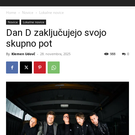
Home
Novice
Lokalne novice
Novice
Lokalne novice
Dan D zaključujejo svojo
skupno pot
By
Klemen Udovč
-
28. novembra, 2025
988
0