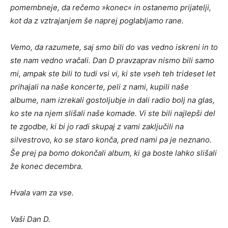
pomembneje, da rečemo »konec« in ostanemo prijatelji,
kot da z vztrajanjem še naprej poglabljamo rane.
Vemo, da razumete, saj smo bili do vas vedno iskreni in to
ste nam vedno vračali. Dan D pravzaprav nismo bili samo
mi, ampak ste bili to tudi vsi vi, ki ste vseh teh trideset let
prihajali na naše koncerte, peli z nami, kupili naše
albume, nam izrekali gostoljubje in dali radio bolj na glas,
ko ste na njem slišali naše komade. Vi ste bili najlepši del
te zgodbe, ki bi jo radi skupaj z vami zaključili na
silvestrovo, ko se staro konča, pred nami pa je neznano.
Še prej pa bomo dokončali album, ki ga boste lahko slišali
že konec decembra.
Hvala vam za vse.
Vaši Dan D.