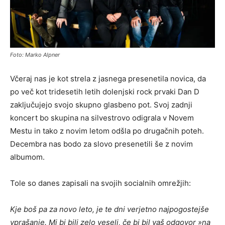
Foto: Marko Alpner
Včeraj nas je kot strela z jasnega presenetila novica, da
po več kot tridesetih letih dolenjski rock prvaki Dan D
zaključujejo svojo skupno glasbeno pot. Svoj zadnji
koncert bo skupina na silvestrovo odigrala v Novem
Mestu in tako z novim letom odšla po drugačnih poteh.
Decembra nas bodo za slovo presenetili še z novim
albumom.
Tole so danes zapisali na svojih socialnih omrežjih:
Kje boš pa za novo leto, je te dni verjetno najpogostejše
vprašanje. Mi bi bili zelo veseli, če bi bil vaš odgovor »na