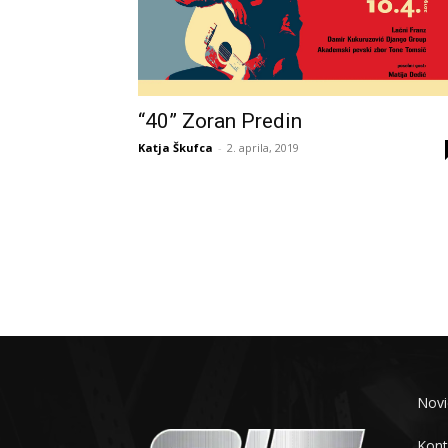
“40” Zoran Predin
Katja Škufca
-
2. aprila, 2019
Novi
Kont