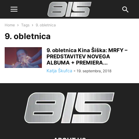
Home
Tags
9. obletnica
9. obletnica
9. obletnica Kina Šiška: MRFY –
PREDSTAVITEV NOVEGA
ALBUMA + PREMIERA...
Katja Škufca
-
19. septembra, 2018