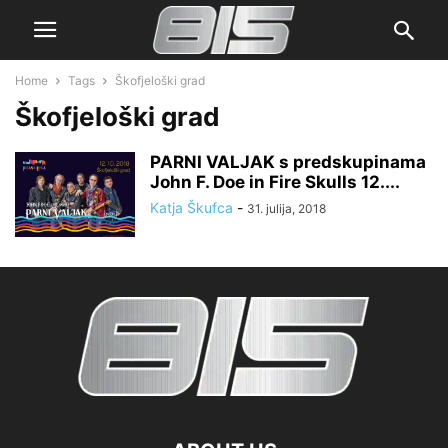
Home
Tags
Škofjeloški grad
Škofjeloški grad
PARNI VALJAK s predskupinama
John F. Doe in Fire Skulls 12....
Katja Škufca
-
31. julija, 2018