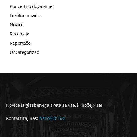
Koncertno dogajanje
Lokalne novice
Novice
Recenzije
Reportaže
Uncategorized
Novice iz glasbenega sveta za vse, ki hočejo še!
Kontaktiraj nas:
hello@815.si