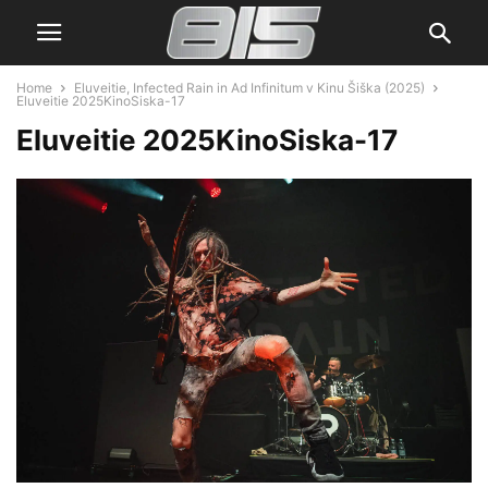
Home
Eluveitie, Infected Rain in Ad Infinitum v Kinu Šiška (2025)
Eluveitie 2025KinoSiska-17
Eluveitie 2025KinoSiska-17