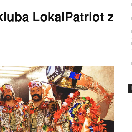
kluba LokalPatriot z
)