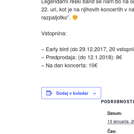
Legendarni reški band se nam bo na odr
22. uri, kot je na njihovih koncertih v 
razpaljotko”.
Vstopnina:
– Early bird (do 29.12.2017, 20 vstopni
– Predprodaja: (do 12.1.2018): 8€
– Na dan koncerta: 10€
Dodaj v koledar
PODROBNOST
Datum:
13 januarja, 
Čas: