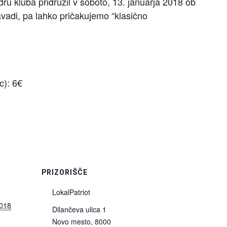
u kluba pridružil v soboto, 13. januarja 2018 ob
navadi, pa lahko pričakujemo “klasično
c): 6€
I
PRIZORIŠČE
LokalPatriot
2018
Dilančeva ulica 1
Novo mesto
,
8000