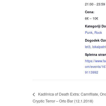
21:00 - 23:59
Cena:
6€ – 10€
Kategoriji D
Punk
,
Rock
Dogodek Oz
let3
,
lokalpatri
Spletna stra
https://www.f
om/events/1
9113992
Kadilnica of Death Extra: Carnifliate, O
Cryptic Terror – Orto Bar (12.1.2018)