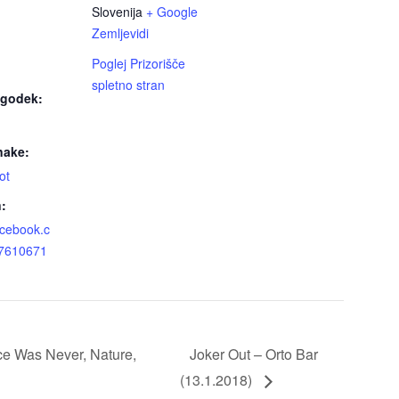
Slovenija
+ Google
Zemljevidi
Poglej Prizorišče
spletno stran
ogodek:
nake:
ot
n:
acebook.c
67610671
nce Was Never, Nature,
Joker Out – Orto Bar
(13.1.2018)