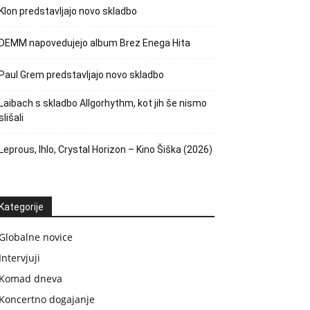
Klon predstavljajo novo skladbo
DEMM napovedujejo album Brez Enega Hita
Paul Grem predstavljajo novo skladbo
Laibach s skladbo Allgorhythm, kot jih še nismo
slišali
Leprous, Ihlo, Crystal Horizon – Kino Šiška (2026)
Kategorije
Globalne novice
Intervjuji
Komad dneva
Koncertno dogajanje