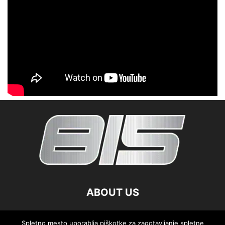
ABOUT US
FOLLOW US
Spletno mesto uporablja piškotke za zagotavljanje spletne