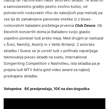
nastop ter raznovrsten nabor avtorskih skladb. Te ležerno
a samozavestno gradijo pestro zvočno kuliso, od
polnokrvnih rockovskih rifov do nalezljivih pop melodij pa
vse tja do zamaknjene panonske mistike iz z blues-
rockovskimi baladami prežetega prvenca
Club Deuce
. Ob
številnih koncertih doma je Balladero svojo glasbo
uspešno ponesel tudi preko meja. Med drugim je nastopal
v Švici, Nemčiji, Avstriji in v Veliki Britaniji. Z avtorsko
skladbo I Guess se je uvrstil tudi v polfinale največjega
tekmovanja piscev skladb na svetu, International
Songwriting Competition v Nashvilleu, ista skladba pa je
prejela tudi MTV Adria gold video award za najbolj
predvajane skladbe.
Vstopnina
:
8€ predprodaja, 10€ na dan dogodka