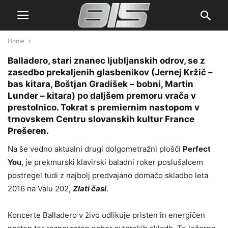
Home
Balladero, stari znanec ljubljanskih odrov, se z
zasedbo prekaljenih glasbenikov (Jernej Kržič –
bas kitara, Boštjan Gradišek – bobni, Martin
Lunder – kitara) po daljšem premoru vrača v
prestolnico. Tokrat s premiernim nastopom v
trnovskem Centru slovanskih kultur France
Prešeren.
Na še vedno aktualni drugi dolgometražni plošči
Perfect
You
, je prekmurski klavirski baladni roker poslušalcem
postregel tudi z najbolj predvajano domačo skladbo leta
2016 na Valu 202,
Zlati časi
.
Koncerte Balladero v živo odlikuje pristen in energičen