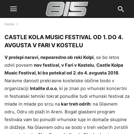
Home
CASTLE KOLA MUSIC FESTIVAL OD 1. DO 4.
AVGUSTA V FARI V KOSTELU
V prelepi naravi, neposredno ob reki Kolpi
, se bo letos
odvil povsem
nov festival, v Fari v Kostelu
,
Castle Kolpa
Music Festival, ki bo potekal od 2. do 4. avgusta 2018
.
Naravne danosti prekrasne kostelske občine bodo v
organizaciji
Intalite d.o.o
, ki je znan po vrhunski koncertni
in festvalski tehniki tokrat ponudile tudi vrhunski festival za
mlade in mlade po srcu na
kar treh odrih
: na Glavnem
odru, Odru ob plaži
in Areni. Bogat glasbeni program
festivala vam bo ponudil vrhunske tuje in domače skupine
in didžeje. Na Glavnem odru se bodo v treh večerih zvrstili