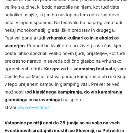
velike skupine, ki bodo nastopile na njem, kot tudi tiste
nekoliko mlajše, ki jim bo nastop na tem odru zagotovo
ostal v lepem spominu. Na festivalu bo na programu tudi
nekaj monokomedij, gledaliških predstav in drugega.
Festival ponuja tudi
vrhunsko kulinariko in je ekološko
usmerjen
. Ponudil bo kvalitetno preživet prosti čas, kjer
boste lahko spoznali veliko novih ljudi, prijateljev, kot tudi
prekrasno naravo in seveda odlično glasbo na vrhunsko
opremljenih odrih.
Ker gre za t. i. »camping festival«,
vam
Castle Kolpa Music festival ponuja kampiranje ob reki Kolpi
v lepo urejenem kampu in glamping vasi. Preverite več
možnosti (
od klasičnega kampiranja, do vip kampiranja,
glampinga in caravaninga
) na spletni
strani
www.eventim.si
Vstopnice po nižji ceni do 28. junija so na voljo na vseh
Eventimovih prodajnih mestih po Sloveniji, na Petrolih in