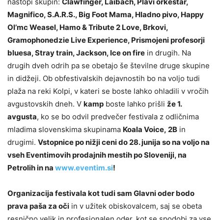
nastopi skupin:
Clawfinger, Laibach, Plavi orkestar,
Magnifico, S.A.R.S., Big Foot Mama, Hladno pivo, Happy
Ol’mc Weasel, Hamo & Tribute 2 Love, Brkovi,
Gramophonedzie Live Experience, Prismojeni profesorji
bluesa, Stray train, Jackson, Ice on fire
in drugih. Na
drugih dveh odrih pa se obetajo še številne druge skupine
in didžeji. Ob obfestivalskih dejavnostih bo na voljo tudi
plaža na reki Kolpi, v kateri se boste lahko ohladili v vročih
avgustovskih dneh. V
kamp
boste lahko prišli
že 1.
avgusta
, ko se bo odvil predvečer festivala z odličnima
mladima slovenskima skupinama
Koala Voice, 2B
in
drugimi.
Vstopnice po nižji ceni do 28. junija so na voljo na
vseh Eventimovih prodajnih mestih po Sloveniji, na
Petrolih in na
www.eventim.si
!
Organizacija festivala kot tudi sam Glavni oder bodo
prava paša za oči
in v užitek obiskovalcem, saj se obeta
resnično velik in profesionalen oder, kot se spodobi za vse