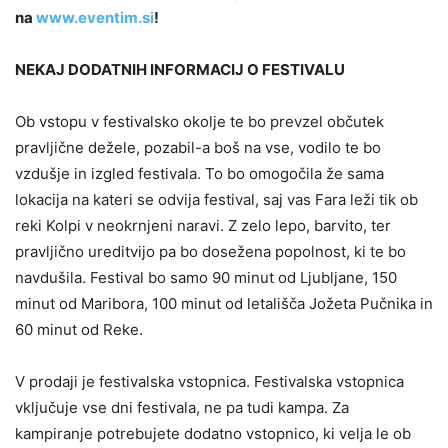
na
www.eventim.si
!
NEKAJ DODATNIH INFORMACIJ O FESTIVALU
Ob vstopu v festivalsko okolje te bo prevzel občutek
pravljične dežele, pozabil-a boš na vse, vodilo te bo
vzdušje in izgled festivala. To bo omogočila že sama
lokacija na kateri se odvija festival, saj vas Fara leži tik ob
reki Kolpi v neokrnjeni naravi. Z zelo lepo, barvito, ter
pravljično ureditvijo pa bo dosežena popolnost, ki te bo
navdušila. Festival bo samo 90 minut od Ljubljane, 150
minut od Maribora, 100 minut od letališča Jožeta Pučnika in
60 minut od Reke.
V prodaji je festivalska vstopnica. Festivalska vstopnica
vključuje vse dni festivala, ne pa tudi kampa. Za
kampiranje potrebujete dodatno vstopnico, ki velja le ob