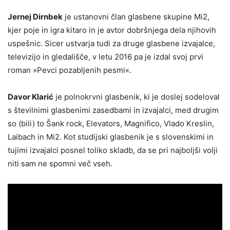
Jernej Dirnbek
je ustanovni član glasbene skupine Mi2,
kjer poje in igra kitaro in je avtor dobršnjega dela njihovih
uspešnic. Sicer ustvarja tudi za druge glasbene izvajalce,
televizijo in gledališče, v letu 2016 pa je izdal svoj prvi
roman »Pevci pozabljenih pesmi«.
Davor Klarić
je polnokrvni glasbenik, ki je doslej sodeloval
s številnimi glasbenimi zasedbami in izvajalci, med drugim
so (bili) to Šank rock, Elevators, Magnifico, Vlado Kreslin,
Laibach in Mi2. Kot studijski glasbenik je s slovenskimi in
tujimi izvajalci posnel toliko skladb, da se pri najboljši volji
niti sam ne spomni več vseh.