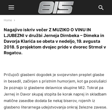
Home
Nagajivo iskriv večer Z MUZIKO O VINU IN
LJUBEZNI v družbi Jerneja Dirnbeka – Dimeka in
Davorja Klarića se obeta v nedeljo, 19. avgusta
2018. S projektom dvojec pride v dvorec Strmol v
Rogatcu.
Pričujoči glasbeni dogodek je svojevrsten preplet glasbe
in besedil, začinjen s pristnim humorjem, kot ga poslušalci
že poznajo iz glasbene delavnice skupine Mi2. Tokrat pa
Jernej in Davor skupaj stopita še korak naprej in skladbam
matične zasedbe dodata še nekaj biserov, rojenih iz
glasbeno literarnega udejstvovanja onkraj železne zavese.