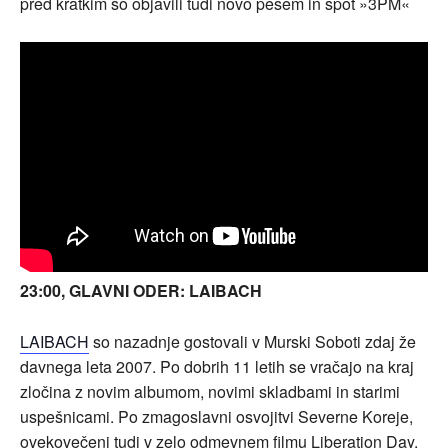
pred kratkim so objavili tudi novo pesem in spot »3PM«
23:00, GLAVNI ODER: LAIBACH
LAIBACH
so nazadnje gostovali v Murski Soboti zdaj že
davnega leta 2007. Po dobrih 11 letih se vračajo na kraj
zločina z novim albumom, novimi skladbami in starimi
uspešnicami. Po zmagoslavni osvojitvi Severne Koreje,
ovekovečeni tudi v zelo odmevnem filmu Liberation Day,