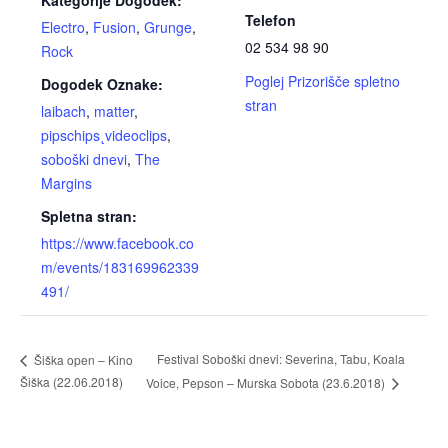
Kategorije Dogodek:
Telefon
Electro
,
Fusion
,
Grunge
,
02 534 98 90
Rock
Poglej Prizorišče spletno
Dogodek Oznake:
stran
laibach
,
matter
,
pipschips˛videoclips
,
soboški dnevi
,
The
Margins
Spletna stran:
https://www.facebook.co
m/events/183169962339
491/
Festival Soboški dnevi: Severina, Tabu, Koala
Šiška open – Kino
Šiška (22.06.2018)
Voice, Pepson – Murska Sobota (23.6.2018)