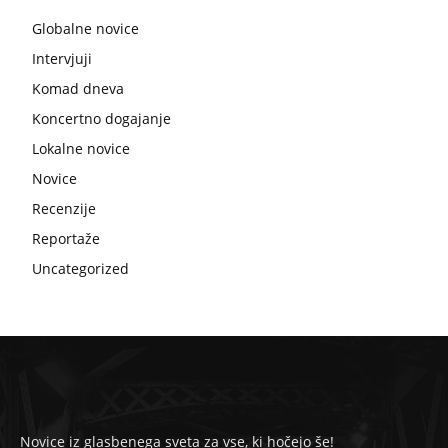
Globalne novice
Intervjuji
Komad dneva
Koncertno dogajanje
Lokalne novice
Novice
Recenzije
Reportaže
Uncategorized
Novice iz glasbenega sveta za vse, ki hočejo še!