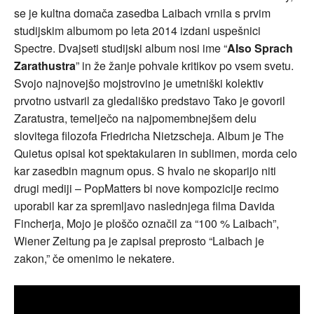
se je kultna domača zasedba Laibach vrnila s prvim
studijskim albumom po leta 2014 izdani uspešnici
Spectre. Dvajseti studijski album nosi ime “
Also Sprach
Zarathustra
” in že žanje pohvale kritikov po vsem svetu.
Svojo najnovejšo mojstrovino je umetniški kolektiv
prvotno ustvaril za gledališko predstavo Tako je govoril
Zaratustra, temelječo na najpomembnejšem delu
slovitega filozofa Friedricha Nietzscheja. Album je The
Quietus opisal kot spektakularen in sublimen, morda celo
kar zasedbin magnum opus. S hvalo ne skoparijo niti
drugi mediji – PopMatters bi nove kompozicije recimo
uporabil kar za spremljavo naslednjega filma Davida
Fincherja, Mojo je ploščo označil za “100 % Laibach”,
Wiener Zeitung pa je zapisal preprosto “Laibach je
zakon,” če omenimo le nekatere.