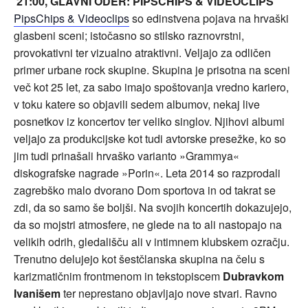
21:00, GLAVNI ODER: PIPSCHIPS & VIDEOCLIPS
PipsChips & Videoclips
so edinstvena pojava na hrvaški
glasbeni sceni; istočasno so stilsko raznovrstni,
provokativni ter vizualno atraktivni. Veljajo za odličen
primer urbane rock skupine. Skupina je prisotna na sceni
več kot 25 let, za sabo imajo spoštovanja vredno kariero,
v toku katere so objavili sedem albumov, nekaj live
posnetkov iz koncertov ter veliko singlov. Njihovi albumi
veljajo za produkcijske kot tudi avtorske presežke, ko so
jim tudi prinašali hrvaško varianto »Grammya«
diskografske nagrade »Porin«. Leta 2014 so razprodali
zagrebško malo dvorano Dom sportova in od takrat se
zdi, da so samo še boljši. Na svojih koncertih dokazujejo,
da so mojstri atmosfere, ne glede na to ali nastopajo na
velikih odrih, gledališču ali v intimnem klubskem ozračju.
Trenutno delujejo kot šestčlanska skupina na čelu s
karizmatičnim frontmenom in tekstopiscem
Dubravkom
Ivanišem
ter neprestano objavljajo nove stvari. Ravno