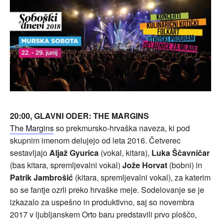
20:00, GLAVNI ODER: THE MARGINS
The Margins
so prekmursko-hrvaška naveza, ki pod
skupnim imenom delujejo od leta 2016. Četverec
sestavljajo
Aljaž Gyurica
(vokal, kitara),
Luka Ščavničar
(bas kitara, spremljevalni vokal)
Jože Horvat
(bobni) in
Patrik Jambrošić
(kitara, spremljevalni vokal), za katerim
so se fantje ozrli preko hrvaške meje. Sodelovanje se je
izkazalo za uspešno in produktivno, saj so novembra
2017 v ljubljanskem Orto baru predstavili prvo ploščo,