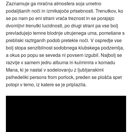
Zaznamuje ga mračna atmosfera soja umetno
podaljšanih noči in izmikajoče prisebnosti. Trenutkov, ko
se po nam po eni strani vrača treznost in se porajajo
dvomljivi trenutki lucidnosti, po drugi strani pa vse bolj
prevladujejo temne blodnje utrujenega uma, pomešane s
prebliski raztrganih podob pretekle noči. V ospredje vse
bolj stopa senzibilnost sodobnega klubskega podzemlja,
a okus po popu se seveda ni povsem izgubil. Najbolj se
razvije v samem jedru albuma in kulminira v komadu
Mana, ki je nastal v sodelovanju z ljubljanskimi
psihedeliki persons from porlock, preden se plošča spet
potopi v temo, iz katere se je priplazila.