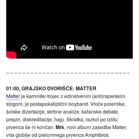
– – – – – – – – – – – – – – – – – – – – – – – – – – – – – – –
01:00, GRAJSKO DVORIŠČE: MATTER
Matter
je kamniški trojec z edinstvenim (anti)raperskim
slogom, je postapokaliptični boyband. Vroče polemike,
šolske dizertacije, skrbne analize, kafanske debate,
prepiri, diskreditacije, hajp. Skratka, razkol po izidu
prvenca še ni končan.
Mrk
, novi album zasedbe Matter,
vrta globlje od prelomnega prvenca Amphibios.