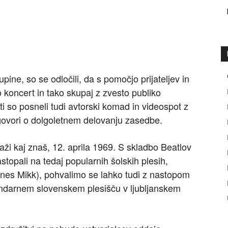
ine, so se odločili, da s pomočjo prijateljev in
o koncert in tako skupaj z zvesto publiko
i so posneli tudi avtorski komad in videospot z
vori o dolgoletnem delovanju zasedbe.
kaži kaj znaš, 12. aprila 1969. S skladbo Beatlov
topali na tedaj popularnih šolskih plesih,
nes Mikk), pohvalimo se lahko tudi z nastopom
endarnem slovenskem plesišču v ljubljanskem