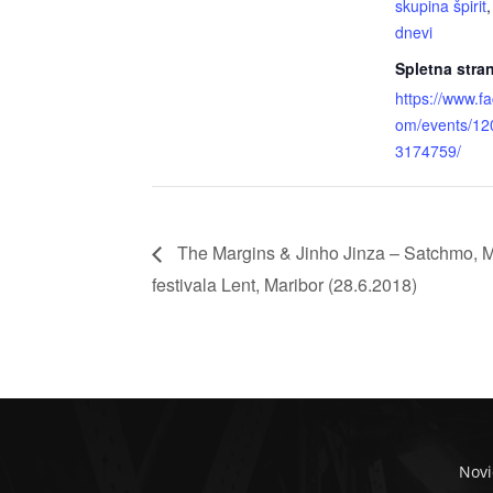
skupina špirit
dnevi
Spletna stra
https://www.f
om/events/1
3174759/
The Margins & Jinho Jinza – Satchmo, M
festivala Lent, Maribor (28.6.2018)
Novi