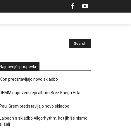
Najnovejši prispevki
Klon predstavljajo novo skladbo
DEMM napovedujejo album Brez Enega Hita
Paul Grem predstavljajo novo skladbo
Laibach s skladbo Allgorhythm, kot jih še nismo
slišali