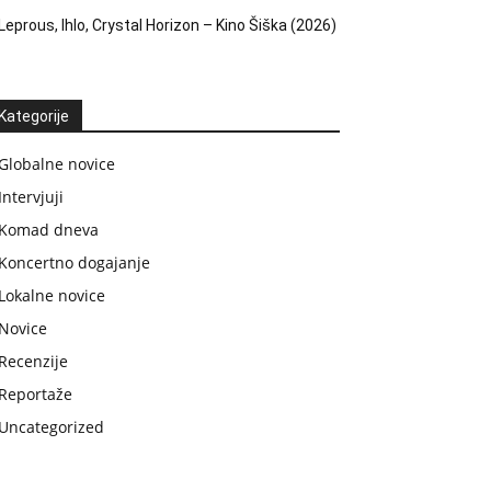
Leprous, Ihlo, Crystal Horizon – Kino Šiška (2026)
Kategorije
Globalne novice
Intervjuji
Komad dneva
Koncertno dogajanje
Lokalne novice
Novice
Recenzije
Reportaže
Uncategorized