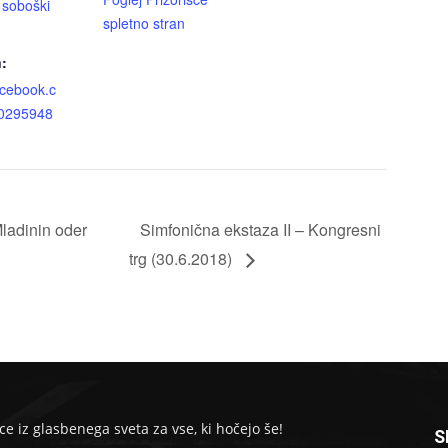
,
soboški
spletno stran
n:
acebook.c
20295948
ladinin oder
Simfonična ekstaza II – Kongresni
trg (30.6.2018)
ce iz glasbenega sveta za vse, ki hočejo še!
S