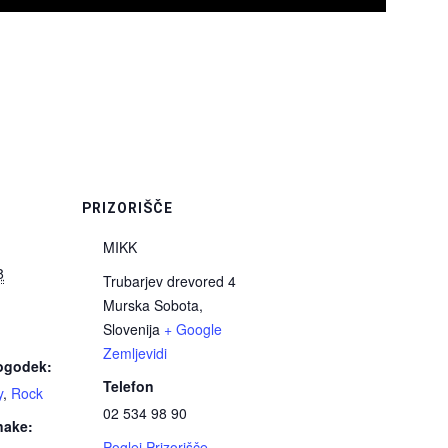
I
PRIZORIŠČE
MIKK
8
Trubarjev drevored 4
Murska Sobota
,
Slovenija
+ Google
Zemljevidi
Dogodek:
Telefon
y
,
Rock
02 534 98 90
nake:
Poglej Prizorišče