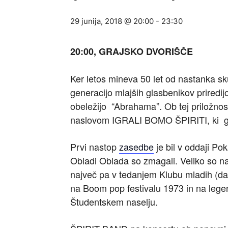
29 junija, 2018 @ 20:00
-
23:30
20:00, GRAJSKO DVORIŠČE
Ker letos mineva 50 let od nastanka skup
generacijo mlajših glasbenikov priredij
obeležijo “Abrahama”. Ob tej priložnost
naslovom IGRALI BOMO ŠPIRITI, ki go
Prvi nastop
zasedbe
je bil v oddaji Po
Obladi Oblada so zmagali. Veliko so nas
največ pa v tedanjem Klubu mladih (da
na Boom pop festivalu 1973 in na leg
Študentskem naselju.