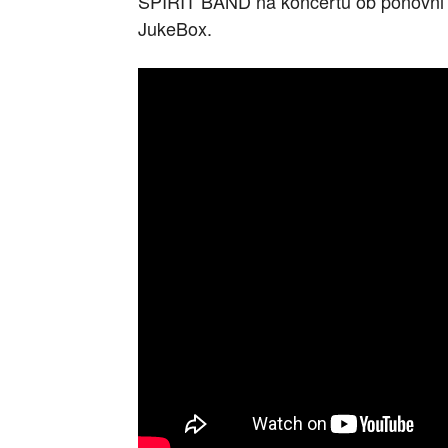
ŠPIRIT BAND na koncertu ob ponovni z
JukeBox.