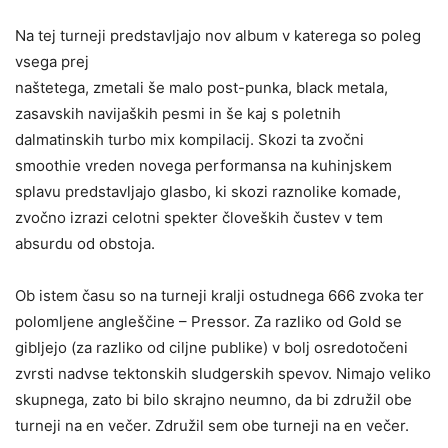
Na tej turneji predstavljajo nov album v katerega so poleg
vsega prej
naštetega, zmetali še malo post-punka, black metala,
zasavskih navijaških pesmi in še kaj s poletnih
dalmatinskih turbo mix kompilacij. Skozi ta zvočni
smoothie vreden novega performansa na kuhinjskem
splavu predstavljajo glasbo, ki skozi raznolike komade,
zvočno izrazi celotni spekter človeških čustev v tem
absurdu od obstoja.
Ob istem času so na turneji kralji ostudnega 666 zvoka ter
polomljene angleščine – Pressor. Za razliko od Gold se
gibljejo (za razliko od ciljne publike) v bolj osredotočeni
zvrsti nadvse tektonskih sludgerskih spevov. Nimajo veliko
skupnega, zato bi bilo skrajno neumno, da bi združil obe
turneji na en večer. Združil sem obe turneji na en večer.