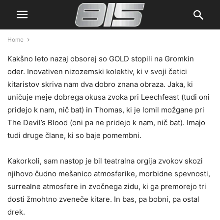
Home
Kakšno leto nazaj obsorej so GOLD stopili na Gromkin
oder. Inovativen nizozemski kolektiv, ki v svoji četici
kitaristov skriva nam dva dobro znana obraza. Jaka, ki
uničuje meje dobrega okusa zvoka pri Leechfeast (tudi oni
pridejo k nam, nič bat) in Thomas, ki je lomil možgane pri
The Devil’s Blood (oni pa ne pridejo k nam, nič bat). Imajo
tudi druge člane, ki so baje pomembni.
Kakorkoli, sam nastop je bil teatralna orgija zvokov skozi
njihovo čudno mešanico atmosferike, morbidne spevnosti,
surrealne atmosfere in zvočnega zidu, ki ga premorejo tri
dosti žmohtno zveneče kitare. In bas, pa bobni, pa ostal
drek.