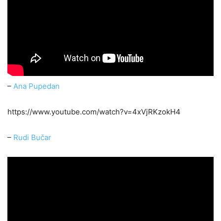
–
Ana Pupedan
https://www.youtube.com/watch?v=4xVjRKzokH4
–
Rudi Bučar