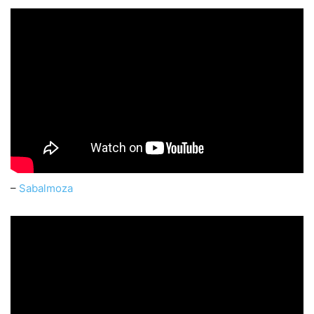
–
Sabalmoza