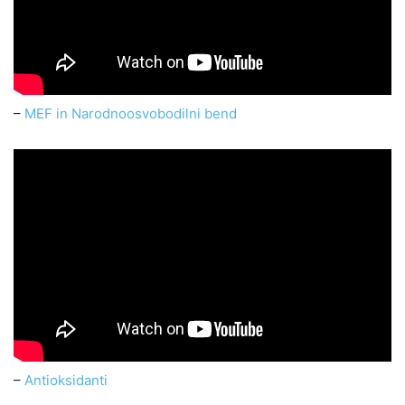
–
MEF in Narodnoosvobodilni bend
–
Antioksidanti