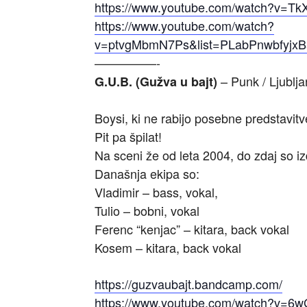
https://www.youtube.com/watch?v=Tk
https://www.youtube.com/watch?
v=ptvgMbmN7Ps&list=PLabPnwbfyj
—————-
– Punk / Ljublj
G.U.B. (Gužva u bajt)
Boysi, ki ne rabijo posebne predstav
Pit pa špilat!
Na sceni že od leta 2004, do zdaj so iz
Današnja ekipa so:
Vladimir – bass, vokal,
Tulio – bobni, vokal
Ferenc “kenjac” – kitara, back vokal
Kosem – kitara, back vokal
https://guzvaubajt.bandcamp.com/
https://www.youtube.com/watch?v=