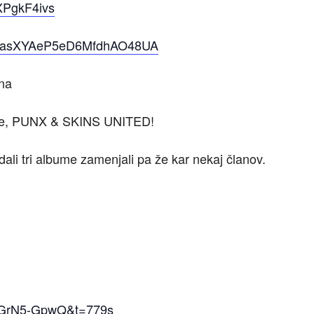
XPgkF4ivs
xBasXYAeP5eD6MfdhAO48UA
ana
itve, PUNX & SKINS UNITED!
dali tri albume zamenjali pa že kar nekaj članov.
6wGrN5-GpwQ&t=779s