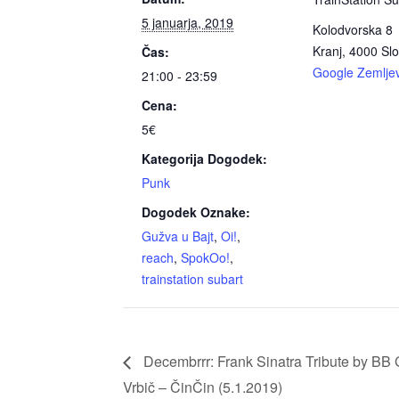
5 januarja, 2019
Kolodvorska 8
Kranj
,
4000
Slo
Čas:
Google Zemljev
21:00 - 23:59
Cena:
5€
Kategorija Dogodek:
Punk
Dogodek Oznake:
Gužva u Bajt
,
Oi!
,
reach
,
SpokOo!
,
trainstation subart
Decembrrr: Frank Sinatra Tribute by BB 
Vrbič – ČinČin (5.1.2019)