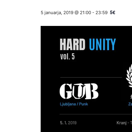
5€
5 januarja, 2019 @ 21:00
-
23:59