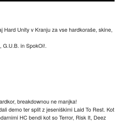
aj Hard Unity v Kranju za vse hardkoraše, skine,
h, G.U.B. in SpokOi!.
hardkor, breakdownou ne manjka!
ali demo ter split z jeseniškimi Laid To Rest. Kot
darnimi HC bendi kot so Terror, Risk It, Deez