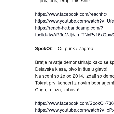
…pok, pok, Drop This Shit!
https://www.facebook.com/reachhc/
https://www.youtube.com/watch?v=Uf
https://reach-hc.bandcamp.com/?
fbclid=IwAR3qMJjdJmfTNxPv16xQp
—————-
– Oi, punk / Zagreb
SpokOi!
Bratje hrvatje demonstrirajo kako se š
Delavska klasa, pivo in šus u glavo!
Na sceni so že od 2014, izdali so demo
Tokrat prvi koncert z novim bobnarjem
Cuga, mjuza, zabava!
https://www.facebook.com/SpokOi-73
https://www.youtube.com/watch?v=x