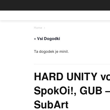
Home
« Vsi Dogodki
Ta dogodek je minil.
HARD UNITY vol
SpokOi!, GUB –
SubArt