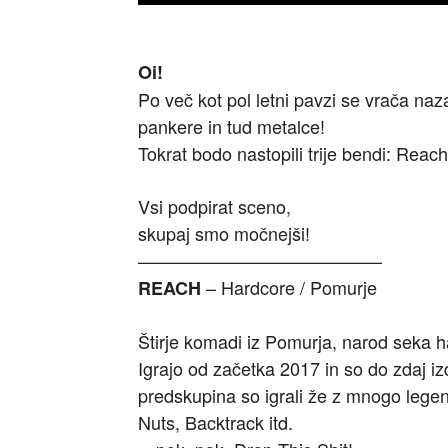
Oi!
Po več kot pol letni pavzi se vrača naz
pankere in tud metalce!
Tokrat bodo nastopili trije bendi: Reac
Vsi podpirat sceno,
skupaj smo močnejši!
—————————————–
– Hardcore / Pomurje
REACH
Štirje komadi iz Pomurja, narod seka 
Igrajo od začetka 2017 in so do zdaj izd
predskupina so igrali že z mnogo legen
Nuts, Backtrack itd.