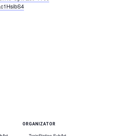
Lc1HsibS4
ORGANIZATOR
ubArt
TrainStation SubArt