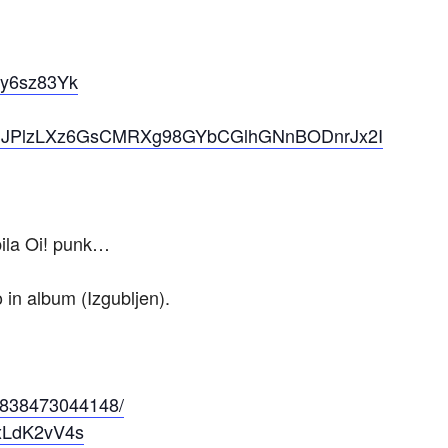
ey6sz83Yk
vSJPlzLXz6GsCMRXg98GYbCGlhGNnBODnrJx2I
pila Oi! punk…
 in album (Izgubljen).
!
6838473044148/
PxLdK2vV4s