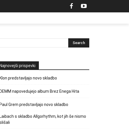
Najnovejši prispevki
Klon predstavljajo novo skladbo
DEMM napovedujejo album Brez Enega Hita
Paul Grem predstavljajo novo skladbo
Laibach s skladbo Allgorhythm, kot jih še nismo
slišali