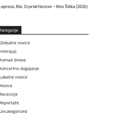
Leprous, Ihlo, Crystal Horizon – Kino Šiška (2026)
Kategorije
Globalne novice
Intervjuji
Komad dneva
Koncertno dogajanje
Lokalne novice
Novice
Recenzije
Reportaže
Uncategorized