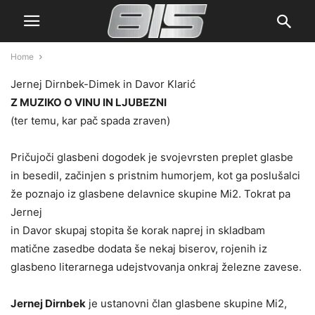
Home
Jernej Dirnbek-Dimek in Davor Klarić
Z MUZIKO O VINU IN LJUBEZNI
(ter temu, kar pač spada zraven)
Pričujoči glasbeni dogodek je svojevrsten preplet glasbe
in besedil, začinjen s pristnim humorjem, kot ga poslušalci
že poznajo iz glasbene delavnice skupine Mi2. Tokrat pa
Jernej
in Davor skupaj stopita še korak naprej in skladbam
matične zasedbe dodata še n
ekaj biserov, rojenih iz
glasbeno literarnega udejstvovanja onkraj železne zavese.
Jernej Dirnbek
je ustanovni član glasbene skupine Mi2,