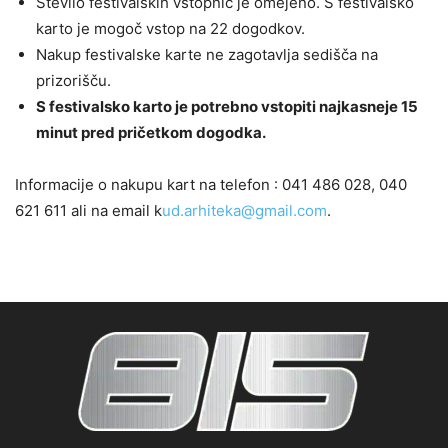
Število festivalskih vstopnic je omejeno. S festivalsko
karto je mogoč vstop na 22 dogodkov.
Nakup festivalske karte ne zagotavlja sedišča na
prizorišču.
S festivalsko karto je potrebno vstopiti najkasneje 15
minut pred pričetkom dogodka.
Informacije o nakupu kart na telefon : 041 486 028, 040
621 611 ali na email k
ud.arhiteka@gmail.com
.