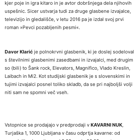
kjer poje in igra kitaro in je avtor dobršnjega dela njihovih
uspešnic. Sicer ustvarja tudi za druge glasbene izvajalce,
televizijo in gledališče, v letu 2016 pa je izdal svoj prvi
roman »Pevci pozabljenih pesmi«.
Davor
Klarić
je polnokrvni glasbenik, ki je doslej sodeloval
s številnimi glasbenimi zasedbami in izvajalci, med drugim
so (bili) to Šank rock, Elevators, Magnifico, Vlado Kreslin,
Laibach in Mi2. Kot studijski glasbenik je s slovenskimi in
tujimi izvajalci posnel toliko skladb, da se pri najboljši volji
niti sam ne spomni več vseh.
Vstopnice se prodajajo v predprodaji v
KAVARNI NUK
,
Turjaška 1, 1000 Ljubljana v času odprtja kavarne: od