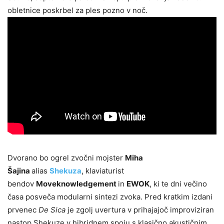
obletnice poskrbel za ples pozno v noč.
Dvorano bo ogrel zvočni mojster
Miha
Šajina
alias
Shekuza
, klaviaturist
bendov
Moveknowledgement
in
EWOK
, ki te dni večino
časa posveča modularni sintezi zvoka. Pred kratkim izdani
prvenec
De Sica
je zgolj uvertura v prihajajoč improviziran
nastop Shekuze v hibridnem spoju s klasično akustičnim