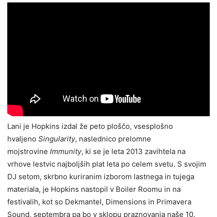
Lani je Hopkins izdal že peto ploščo, vsesplošno
hvaljeno
Singularity
, naslednico prelomne
mojstrovine
Immunity
, ki se je leta 2013 zavihtela na
vrhove lestvic najboljših plat leta po celem svetu. S svojim
DJ setom, skrbno kuriranim izborom lastnega in tujega
materiala, je Hopkins nastopil v Boiler Roomu in na
festivalih, kot so Dekmantel, Dimensions in Primavera
Sound, septembra pa bo v sklopu praznovanja naše 10.