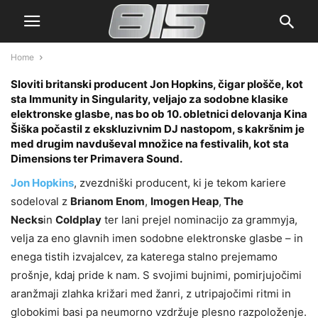
Home
Sloviti britanski producent Jon Hopkins, čigar plošče, kot
sta Immunity in Singularity, veljajo za sodobne klasike
elektronske glasbe, nas bo ob 10. obletnici delovanja Kina
Šiška počastil z ekskluzivnim DJ nastopom, s kakršnim je
med drugim navduševal množice na festivalih, kot sta
Dimensions ter Primavera Sound.
Jon Hopkins
, zvezdniški producent, ki je tekom kariere
sodeloval z
Brianom Enom
,
Imogen Heap
,
The
Necks
in
Coldplay
ter lani prejel nominacijo za grammyja,
velja za eno glavnih imen sodobne elektronske glasbe – in
enega tistih izvajalcev, za katerega stalno prejemamo
prošnje, kdaj pride k nam. S svojimi bujnimi, pomirjujočimi
aranžmaji zlahka križari med žanri, z utripajočimi ritmi in
globokimi basi pa neumorno vzdržuje plesno razpoloženje.