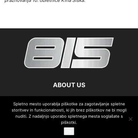
praznovanja 10. obletnice Kina Šiška.
ABOUT US
FOLLOW US
Spletno mesto uporablja piškotke za zagotavljanje spletne
storitvev in funkcionalnosti, ki jih brez piškotkov ne bi mogli
nuditi. Z nadaljnjo uporabo spletnega mesta soglašate s
piškotki.
OK
©