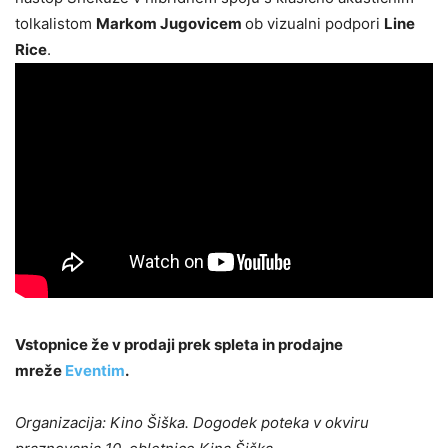
tolkalistom
Markom Jugovicem
ob vizualni podpori
Line
Rice
.
Vstopnice že v prodaji prek spleta in prodajne
mreže
Eventim
.
Organizacija: Kino Šiška. Dogodek poteka v okviru