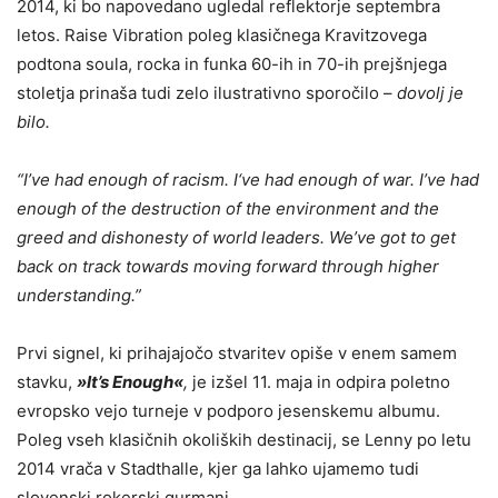
2014, ki bo napovedano ugledal reflektorje septembra
letos. Raise Vibration poleg klasičnega Kravitzovega
podtona soula, rocka in funka 60-ih in 70-ih prejšnjega
stoletja prinaša tudi zelo ilustrativno sporočilo –
dovolj je
bilo.
“I’ve had enough of racism. I‘ve had enough of war. I’ve had
enough of the destruction of the environment and the
greed and dishonesty of world leaders. We’ve got to get
back on track towards moving forward through higher
understanding.”
Prvi signel, ki prihajajočo stvaritev opiše v enem samem
stavku,
»It’s Enough«
,
je izšel 11. maja in odpira poletno
evropsko vejo turneje v podporo jesenskemu albumu.
Poleg vseh klasičnih okoliških destinacij, se Lenny po letu
2014 vrača v Stadthalle, kjer ga lahko ujamemo tudi
slovenski rokerski gurmani.