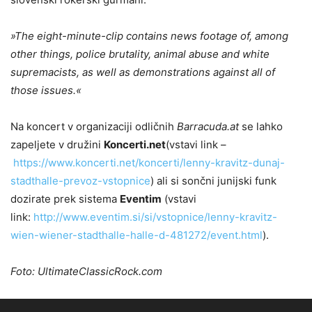
»The eight-minute-clip contains news footage of, among
other things, police brutality, animal abuse and white
supremacists, as well as demonstrations against all of
those issues.«
Na koncert v organizaciji odličnih
Barracuda.at
se lahko
zapeljete v družini
Koncerti.net
(vstavi link –
https://www.koncerti.net/koncerti/lenny-kravitz-dunaj-
stadthalle-prevoz-vstopnice
) ali si sončni junijski funk
dozirate prek sistema
Eventim
(vstavi
link:
http://www.eventim.si/si/vstopnice/lenny-kravitz-
wien-wiener-stadthalle-halle-d-481272/event.html
).
Foto: UltimateClassicRock.com