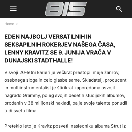
Home
EDEN NAJBOLJ VERSATILNIH IN
SEKSAPILNIH ROKERJEV NAŠEGA ČASA
,
LENNY KRAVITZ
SE 9. JUNIJA VRAČA V
DUNAJSKI
STADTHALLE
!
V svoji 20-letni karieri je večkrat prestopil meje žanrov,
osebnega sloga in celo glasbe same. Skladatelj, producent
in multiinstrumentalist je štirikrat zaporedoma osvojil
nagrado Grammy, poleg svojih desetih studijskih albumov,
prodanih v 38 milijonski nakladi, pa je svoje talente ponudil
tudi svetu filma.
Preteklo leto je Kravitz posvetil nasledniku albuma Strut iz