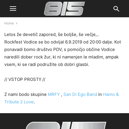
Home
Letos že devetič zapored, še boljše, še večje,..
Rockfest Vodice se bo odvijal 6.9.2019 od 20:00 dalje. Kot
ponavadi bomo društvo PDV, s pomočjo občine Vodice
naredili dober rock žur, ki ni namenjen le mladim, ampak
vsem, ki se radi podružite ob dobri glasbi.
// VSTOP PROST!! //
Z nami bodo skupine
MRFY
,
San Di Ego Band
in
Hamo &
Tribute 2 Love
.