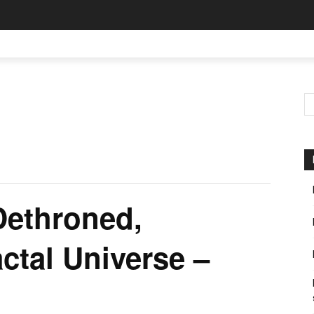
Dethroned,
ctal Universe –