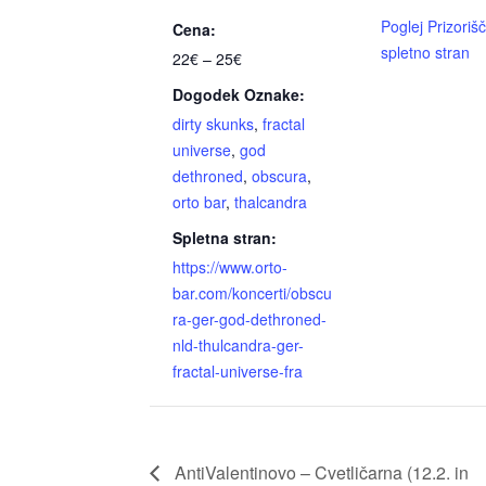
Poglej Prizoriš
Cena:
spletno stran
22€ – 25€
Dogodek Oznake:
dirty skunks
,
fractal
universe
,
god
dethroned
,
obscura
,
orto bar
,
thalcandra
Spletna stran:
https://www.orto-
bar.com/koncerti/obscu
ra-ger-god-dethroned-
nld-thulcandra-ger-
fractal-universe-fra
AntiValentinovo – Cvetličarna (12.2. in