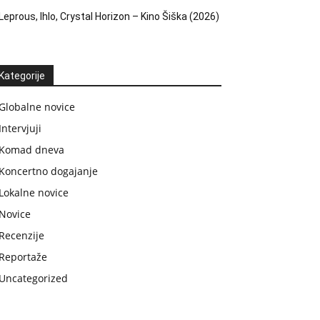
Leprous, Ihlo, Crystal Horizon – Kino Šiška (2026)
Kategorije
Globalne novice
Intervjuji
Komad dneva
Koncertno dogajanje
Lokalne novice
Novice
Recenzije
Reportaže
Uncategorized