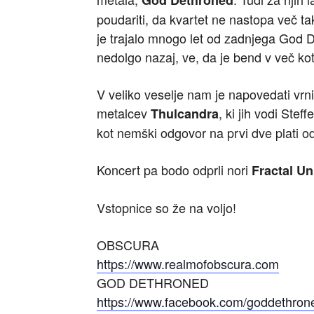
God Dethroned
poudariti, da kvartet ne nastopa več t
je trajalo mnogo let od zadnjega God De
nedolgo nazaj, ve, da je bend v več kot 
V veliko veselje nam je napovedati vr
metalcev
, ki jih vodi Stef
Thulcandra
kot nemški odgovor na prvi dve plati o
Koncert pa bodo odprli nori
Fractal Un
Vstopnice so že na voljo!
OBSCURA
https://www.realmofobscura.com
GOD DETHRONED
https://www.facebook.com/goddethroned