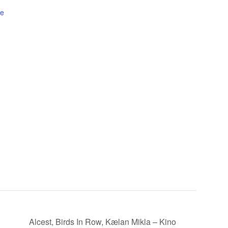
če
Alcest, Birds In Row, Kælan Mikla – Kino