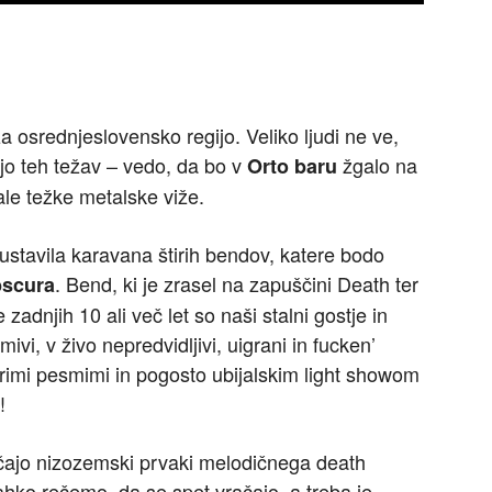
a osrednjeslovensko regijo. Veliko ljudi ne ve,
ajo teh težav – vedo, da bo v
žgalo na
Orto baru
ale težke metalske viže.
ustavila karavana štirih bendov, katere bodo
. Bend, ki je zrasel na zapuščini Death ter
scura
zadnjih 10 ali več let so naši stalni gostje in
vi, v živo nepredvidljivi, uigrani in fucken’
brimi pesmimi in pogosto ubijalskim light showom
!
čajo nizozemski prvaki melodičnega death
 lahko rečemo, da se spet vračajo, a treba je