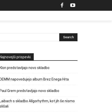
Najnovejši prispevki
Klon predstavljajo novo skladbo
DEMM napovedujejo album Brez Enega Hita
Paul Grem predstavljajo novo skladbo
Laibach s skladbo Allgorhythm, kot jih še nismo
slišali