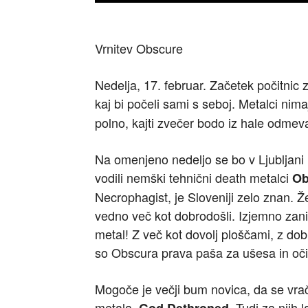
Vrnitev Obscure
Nedelja, 17. februar. Začetek počitnic z
kaj bi počeli sami s seboj. Metalci nim
polno, kajti zvečer bodo iz hale odmev
Na omenjeno nedeljo se bo v Ljubljani 
vodili nemški tehnični death metalci
Ob
Necrophagist, je Sloveniji zelo znan. Že 
vedno več kot dobrodošli. Izjemno zanimi
metal! Z več kot dovolj ploščami, z do
so Obscura prava paša za ušesa in oči
Mogoče je večji bum novica, da se vra
metala,
. Tudi za njih