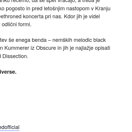
ako pogosto in pred letošnjim nastopom v Kranju
throned koncerta pri nas. Kdor jih je videl
odlični formi.
nitev še enega benda – nemških melodic black
fen Kummerer iz Obscure in jih je najlažje opisati
d Dissection.
iverse.
official