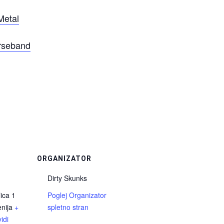
Metal
erseband
ORGANIZATOR
Dirty Skunks
ica 1
Poglej Organizator
nija
+
spletno stran
idi