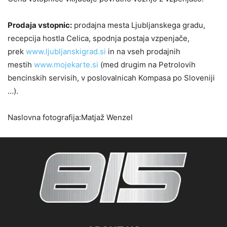
Prodaja vstopnic:
prodajna mesta Ljubljanskega gradu,
recepcija hostla Celica, spodnja postaja vzpenjače,
prek
www.ljubljanskigrad.si
in na vseh prodajnih
mestih
www.mojekarte.si
(med drugim na Petrolovih
bencinskih servisih, v poslovalnicah Kompasa po Sloveniji
…).
Naslovna fotografija:Matjaž Wenzel