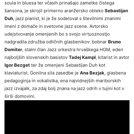
soula in bluesa ter včasih prinašajo zametke čistega
šansona, je skrojil primerno aranžersko obleko
Sebastijan
Duh
, jazz pianist, ki je že sodeloval s številnimi znanimi
imeni z domače in svetovne jazz scene. Avtorsko
udejstvovanje omenjenih bo s svojo virtuoznostjo
nadgradila združba odličnih glasbenikov: bobnar
Bruno
Domiter
, stalni član Jazz orkestra hrvaškega HGM, eden
najboljših slovenskih basistov
Tadej Kampl
, kitarist in avtor
Igor Bezget
ter že omenjeni Sebastijan Duh kot
klaviaturist. Gonilna sila zasedbe je
Ana Bezjak
, glasbena
pedagoginja in vokalistka, ena najvidnejših mariborskih
jazz izvajalk, za zdaj bolj znana na jazz odrih v tujini kot v
širši domovini.