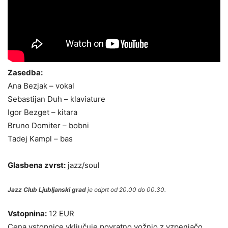
Zasedba:
Ana Bezjak – vokal
Sebastijan Duh – klaviature
Igor Bezget – kitara
Bruno Domiter – bobni
Tadej Kampl – bas
Glasbena zvrst:
jazz/soul
Jazz Club Ljubljanski grad
je odprt od 20.00 do 00.30.
Vstopnina:
12 EUR
Cena vstopnice vključuje povratno vožnjo z vzpenjačo.