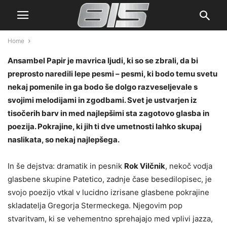
Home
Ansambel Papir je mavrica ljudi, ki so se zbrali, da bi
preprosto naredili lepe pesmi – pesmi, ki bodo temu svetu
nekaj pomenile in ga bodo še dolgo razveseljevale s
svojimi melodijami in zgodbami. Svet je ustvarjen iz
tisočerih barv in med najlepšimi sta zagotovo glasba in
poezija. Pokrajine, ki jih ti dve umetnosti lahko skupaj
naslikata, so nekaj najlepšega.
In še dejstva: dramatik in pesnik
Rok Vilčnik
, nekoč vodja
glasbene skupine Patetico, zadnje čase besedilopisec, je
svojo poezijo vtkal v lucidno izrisane glasbene pokrajine
skladatelja Gregorja Stermeckega. Njegovim pop
stvaritvam, ki se vehementno sprehajajo med vplivi jazza,