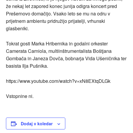
že nekaj let zapored konec junija odigra koncert pred
Prešernovo domačijo. Vsako leto se mu na odru v
prijetnem ambientu pridružijo prijatelji, vrhunski
glasbeniki.
Tokrat gosti Marka Hribernika in godalni orkester
Camerata Carniola, multiinštrumentalista Boštjana
Gombača in Janeza Dovča, bobnarja Vida Ušeničnika ter
basista Ilja Pušnika.
https://www.youtube.com/watch?v=xN8EXtqDLGk
Vstopnine ni.
Dodaj v koledar