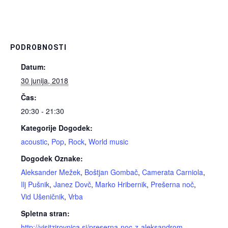
PODROBNOSTI
Datum:
30 junija, 2018
Čas:
20:30 - 21:30
Kategorije Dogodek:
acoustic
,
Pop
,
Rock
,
World music
Dogodek Oznake:
Aleksander Mežek
,
Boštjan Gombač
,
Camerata Carniola
,
Ilj Pušnik
,
Janez Dovč
,
Marko Hribernik
,
Prešerna noč
,
Vid Ušeničnik
,
Vrba
Spletna stran:
http://visitzirovnica.si/preserna-noc-z-aleksandrom-