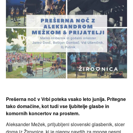
Prešerna noč v Vrbi poteka vsako leto junija. Pritegne
tako domačine, kot tudi vse ljubitelje glasbe in
komornih koncertov na prostem.
Aleksander Mežek, priljubljeni slovenski glasbenik, sicer
doma iz Žirovnice, ki je njegov navdih za mnoge pesmi,