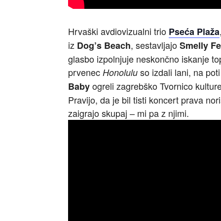
Hrvaški avdiovizualni trio
Pseća Plaža
iz
, sestavljajo
Dog’s Beach
Smelly F
glasbo izpolnjuje neskončno iskanje to
prvenec
so izdali lani, na p
Honolulu
ogreli zagrebško Tvornico kulture
Baby
Pravijo, da je bil tisti koncert prava n
zaigrajo skupaj – mi pa z njimi.