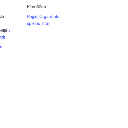
a
Kino Šiška
kih
Poglej Organizator
spletno stran
nija
+
idi
če