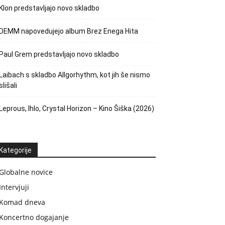
Klon predstavljajo novo skladbo
DEMM napovedujejo album Brez Enega Hita
Paul Grem predstavljajo novo skladbo
Laibach s skladbo Allgorhythm, kot jih še nismo
slišali
Leprous, Ihlo, Crystal Horizon – Kino Šiška (2026)
Kategorije
Globalne novice
Intervjuji
Komad dneva
Koncertno dogajanje