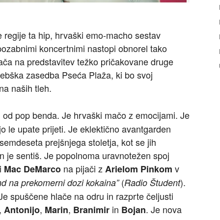
e regije ta hip, hrvaški emo-macho sestav
pozabnimi koncertnimi nastopi obnorel tako
vrača na predstavitev težko pričakovane druge
rebška zasedba Pseća Plaža, ki bo svoj
na naših tleh.
ili od pop benda. Je hrvaški mačo z emocijami. Je
o le upate prijeti. Je eklektično avantgarden
semdeseta prejšnjega stoletja, kot se jih
 in je sentiš. Je popolnoma uravnotežen spoj
ki
na pijači z
v
Mac DeMarco
Arielom Pinkom
(
).
nd na prekomerni dozi kokaina”
Radio Študent
Je spuščene hlače na odru in razprte čeljusti
,
,
,
in
. Je nova
Antonijo
Marin
Branimir
Bojan