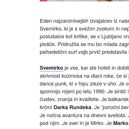
Eden najzanimivejših izvajalcev iz naš
Svemirko, ki je s svežim zvokom in ne
poslušalce kot kritike, se v Ljubljano 
plošče. Pridružila se mu bo mlada zag
psihedelični surf vajb prvič predstavila 
je vse, kar ste hoteli in dob
Svemirko
skrivnost kozmosa na dlani roke, če si j
dance punk, ki v hipu zleze v uho. Je o
spomnijo rojeni po letu 1990. Je sintič
čustev, znanja in kvalitete. Je balkans
krčmi
. Je
Darka Rundeka
“poročni be
Je nočna avantura na dnevni svetlobi. 
pod njim. Je
in je Mirko. Je
sve!
Marko