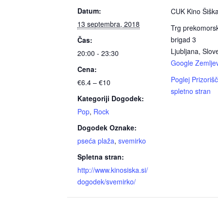
Datum:
CUK Kino Šišk
13 septembra, 2018
Trg prekomors
brigad 3
Čas:
Ljubljana
,
Slove
20:00 - 23:30
Google Zemljev
Cena:
Poglej Prizoriš
€6.4 – €10
spletno stran
Kategoriji Dogodek:
Pop
,
Rock
Dogodek Oznake:
pseća plaža
,
svemirko
Spletna stran:
http://www.kinosiska.si/
dogodek/svemirko/