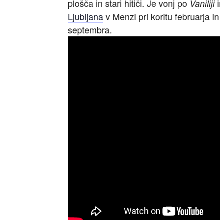
plošča in stari hitiči. Je vonj po
i
Vaniliji
Ljubljana
v Menzi pri koritu februarja i
septembra.