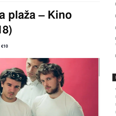
a plaža – Kino
18)
– €10