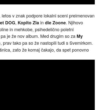
, letos v znak podpore lokalni sceni preimenovan
,
in
. Njihovo
eet DOG
Kopito Zla
die Zoone
pline in mehkobe, psihedelično poletni
oti pa je že nov album. Med drugim so za
My
, prav tako pa so že nastopili tudi s Svemirkom.
orišnica, zato že komaj čakajo, da spet ponovno