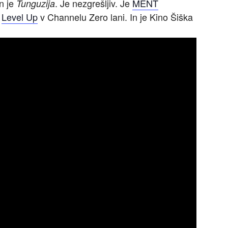
n je
. Je nezgrešljiv. Je
MENT
Tunguzija
n
Level Up
v Channelu Zero lani. In je Kino Šiška