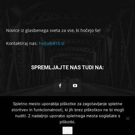
Novice iz glasbenega sveta za vse, ki hočejo še!
Kontaktiraj nas:
hello@815.si
SPREMLJAJTE NAS TUDI NA:
Spletno mesto uporablja piškotke za zagotavljanje spletne
storitvev in funkcionalnosti, ki jih brez piškotkov ne bi mogli
© 2019-2025 - 815.si
nuditi. Z nadaljnjo uporabo spletnega mesta soglašate s
piškotki.
Lokalne novice
Globalne novice
Komad dneva
Reportaže
OK
Recenzije
Intervjuji
Koncertno dogajanje
Kontakt