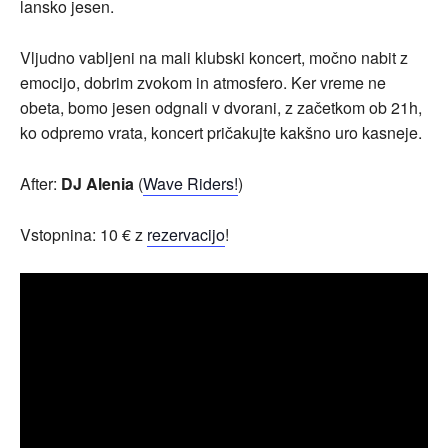
lansko jesen.
Vljudno vabljeni na mali klubski koncert, močno nabit z
emocijo, dobrim zvokom in atmosfero. Ker vreme ne
obeta, bomo jesen odgnali v dvorani, z začetkom ob 21h,
ko odpremo vrata, koncert pričakujte kakšno uro kasneje.
After:
DJ Alenia
(
Wave Riders!
)
Vstopnina: 10 € z
rezervacijo
!