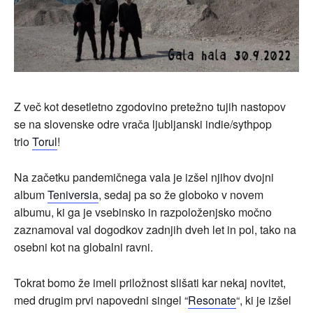
Z več kot desetletno zgodovino pretežno tujih nastopov
se na slovenske odre vrača ljubljanski indie/sythpop
trio
Torul
!
Na začetku pandemičnega vala je izšel njihov dvojni
album
Teniversia
, sedaj pa so že globoko v novem
albumu, ki ga je vsebinsko in razpoloženjsko močno
zaznamoval val dogodkov zadnjih dveh let in pol, tako na
osebni kot na globalni ravni.
Tokrat bomo že imeli priložnost slišati kar nekaj novitet,
med drugim prvi napovedni singel “
Resonate
“, ki je izšel