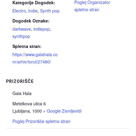
Poglej Organizator
Kategorije Dogodek:
spletno stran
Electro
,
Indie
,
Synth pop
Dogodek Oznake:
darkwave
,
indiepop
,
synthpop
Spletna stran:
https://www.galahala.co
m/arhiv/torul/27480/
PRIZORIŠČE
Gala Hala
Metelkova ulica 6
Ljubljana
,
1000
+ Google Zemljevidi
Poglej Prizorišče spletno stran