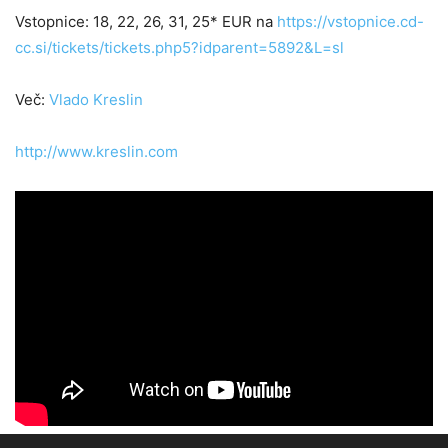
Vstopnice: 18, 22, 26, 31, 25* EUR na
https://vstopnice.cd-
cc.si/tickets/tickets.php5?idparent=5892&L=sl
Več:
Vlado Kreslin
http://www.kreslin.com