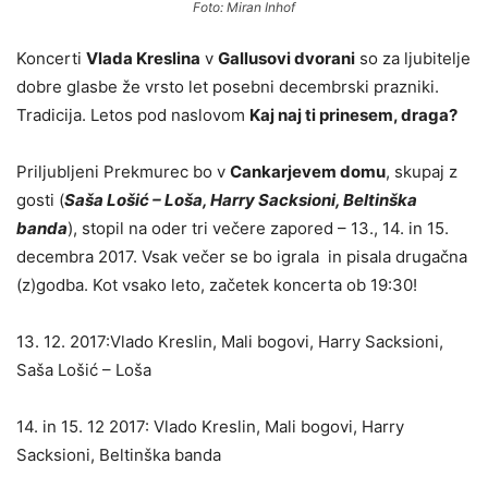
Foto: Miran Inhof
Koncerti
Vlada Kreslina
v
Gallusovi dvorani
so za ljubitelje
dobre glasbe že vrsto let posebni decembrski prazniki.
Tradicija. Letos pod naslovom
Kaj naj ti prinesem, draga?
Priljubljeni Prekmurec bo v
Cankarjevem domu
, skupaj z
gosti (
Saša Lošić – Loša, Harry Sacksioni, Beltinška
banda
), stopil na oder tri večere zapored – 13., 14. in 15.
decembra 2017. Vsak večer se bo igrala in pisala drugačna
(z)godba. Kot vsako leto, začetek koncerta ob 19:30!
13. 12. 2017:Vlado Kreslin, Mali bogovi, Harry Sacksioni,
Saša Lošić – Loša
14. in 15. 12 2017: Vlado Kreslin, Mali bogovi, Harry
Sacksioni, Beltinška banda