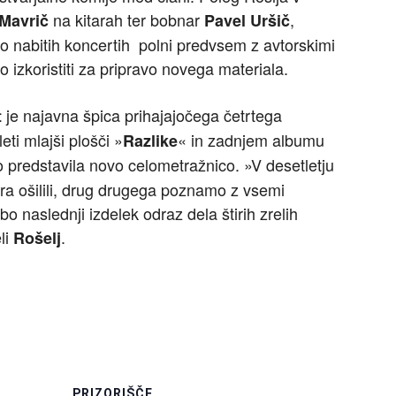
na kitarah ter bobnar
,
Mavrič
Pavel Uršič
ijo nabitih koncertih polni predvsem z avtorskimi
 izkoristiti za pripravo novega materiala.
je najavna špica prihajajočega četrtega
t
leti mlajši plošči »
« in zadnjem albumu
Razlike
o predstavila novo celometražnico. »V desetletju
ra ošilili, drug drugega poznamo z vsemi
bo naslednji izdelek odraz dela štirih zrelih
li
.
Rošelj
I
PRIZORIŠČE