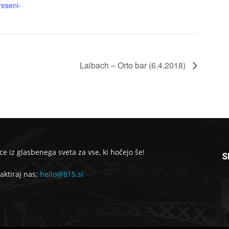
reseni-
Laibach – Orto bar (6.4.2018)
ce iz glasbenega sveta za vse, ki hočejo še!
S
aktiraj nas:
hello@815.si