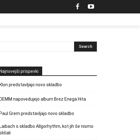
Najnovejši prispevki
Klon predstavljajo novo skladbo
DEMM napovedujejo album Brez Enega Hita
Paul Grem predstavljajo novo skladbo
Laibach s skladbo Allgorhythm, kot jih še nismo
slišali