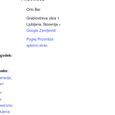
Orto Bar
Grablovičeva ulica 1
Ljubljana
,
Slovenija
+
Google Zemljevidi
Poglej Prizorišče
spletno stran
ogodek:
nake:
eracija
,
eri
n:
o-
est/orto-
lujena-