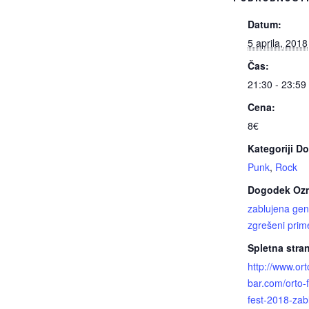
Datum:
5 aprila, 2018
Čas:
21:30 - 23:59
Cena:
8€
Kategoriji D
Punk
,
Rock
Dogodek Oz
zablujena gen
zgrešeni prim
Spletna stra
http://www.ort
bar.com/orto-f
fest-2018-zab