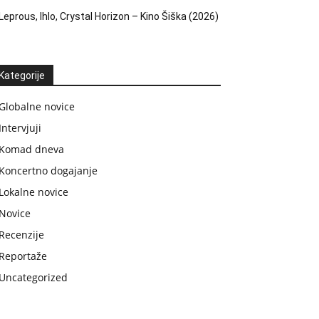
Leprous, Ihlo, Crystal Horizon – Kino Šiška (2026)
Kategorije
Globalne novice
Intervjuji
Komad dneva
Koncertno dogajanje
Lokalne novice
Novice
Recenzije
Reportaže
Uncategorized