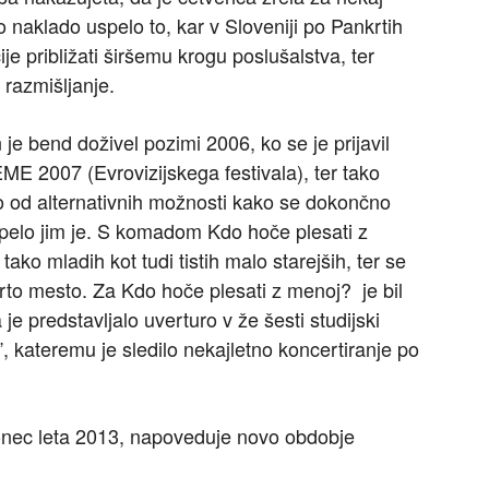
o naklado uspelo to, kar v Sloveniji po Pankrtih
je približati širšemu krogu poslušalstva, ter
 razmišljanje.
e bend doživel pozimi 2006, ko se je prijavil
EME 2007 (Evrovizijskega festivala), ter tako
 od alternativnih možnosti kako se dokončno
spelo jim je. S komadom Kdo hoče plesati z
ko mladih kot tudi tistih malo starejših, ter se
etrto mesto. Za Kdo hoče plesati z menoj? je bil
e predstavljalo uverturo v že šesti studijski
 kateremu je sledilo nekajletno koncertiranje po
n konec leta 2013, napoveduje novo obdobje