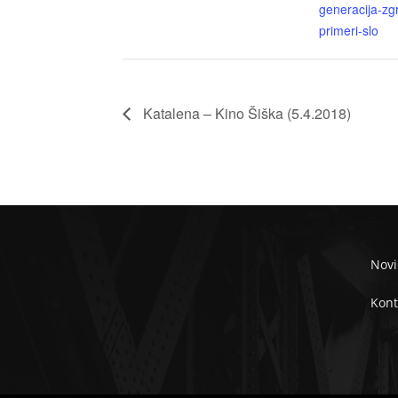
generacija-zg
primeri-slo
Katalena – Kino Šiška (5.4.2018)
Novi
Kont