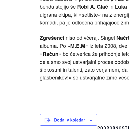
bendu stojijo še
in
Robi A. Glač
Luka
uigrana ekipa, ki »setliste« na z energ
komadi, pa je odločena prihajajočo zimo
niso od včeraj. Singel
Zgrešenci
Načr
albuma. Po »
« iz leta 2008, dve 
M.E.M
»
« bo četverica že prihodnje let
Račun
dela smo svoj ustvarjalni proces dodob
šibkostmi in talenti, zato verjamem, da 
glasbenikov!« se ustvarjalne zime vese
Dodaj v koledar
PODROBNOST