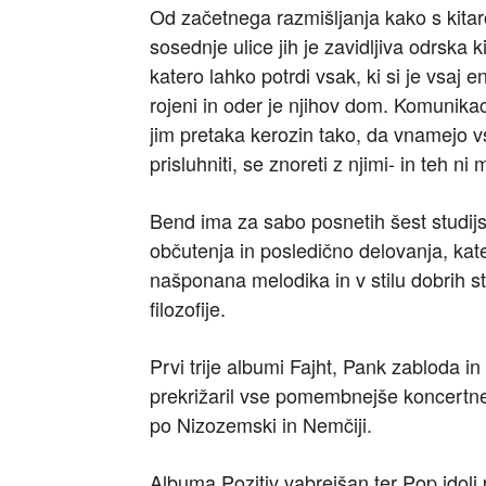
Od začetnega razmišljanja kako s kitar
sosednje ulice jih je zavidljiva odrska 
katero lahko potrdi vsak, ki si je vsaj 
rojeni in oder je njihov dom. Komunikac
jim pretaka kerozin tako, da vnamejo vsak
prisluhniti, se znoreti z njimi- in teh ni 
Bend ima za sabo posnetih šest studijs
občutenja in posledično delovanja, kater
našponana melodika in v stilu dobrih 
filozofije.
Prvi trije albumi Fajht, Pank zabloda i
prekrižaril vse pomembnejše koncertne p
po Nizozemski in Nemčiji.
Albuma Pozitiv vabrejšan ter Pop idoli 