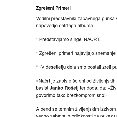
Zgrešeni Primeri
Vodilni predstavniki zabavnega punka v
napovedjo četrtega albuma.
* Predstavljamo singel NAČRT.
* Zgrešeni primeri najavljajo snemanje 
* »V desetletju dela smo postali zreli p
»Načrt je zapis o še eni od življenjski
basist
ter doda, da: »Živ
Janko Rošelj
govorimo tako brezkompromisno!«
A bend se temnim življenjskim izzivom
vedno zabava in priložnosti za prikaz u