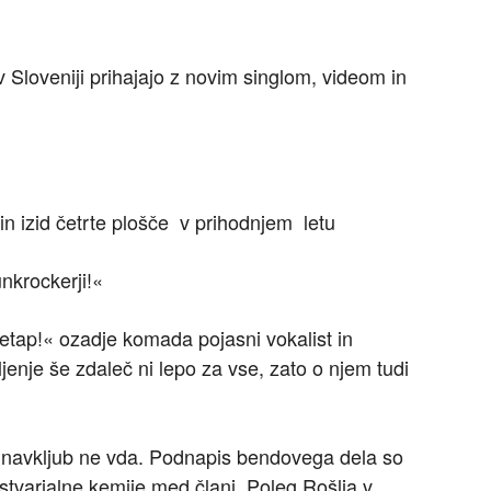
 Sloveniji prihajajo z novim singlom, videom in
in izid četrte plošče v prihodnjem letu
unkrockerji!«
h etap!« ozadje komada pojasni vokalist in
ljenje še zdaleč ni lepo za vse, zato o njem tudi
 navkljub ne vda. Podnapis bendovega dela so
stvarjalne kemije med člani. Poleg Rošlja v