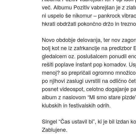
več. Albumu Pozitiv vabrejšan je z zlat
ni uspelo še nikomur – pankrock vibraci
hkrati obdržati pokončno držo in trezno
Novo obdobje delovanja, ter nov zagon j
bolj kot ne iz zafrkancije na predizbor 
gledalcem oz. poslušalcem ponudil eno
rešiti poplave instant pop komadov. U
menoj? so prepričali ogromno množico ta
po njihovi zaslugi uvrstili na odlično č
posnet videospot, celotno dogajanje pa j
album z naslovom “Mi smo stare pizde”,
klubskih in festivalskih odrih.
Singel “Čas ustavil bi”, ki je bil izda
Zablujene.