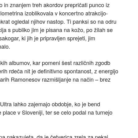
o in znanjem treh akordov prepričati punco iz
kilometrina izoblikovala v koncertno atrakcijo-
enkrat ogledal njihov nastop. Ti panksi so na odru
ija s publiko jim je pisana na kožo, po žilah se
ogar, ki jih je pripravljen sprejeti, jim
malo.
kih albumov, kar pomeni šest različnih zgodb
ih rdeča nit je definitivno spontanost, z energijo
starih Ramonesov razmišljanje na način – brez
n Ultra lahko zajemajo obdobje, ko je bend
lace v Sloveniji, ter se celo podal na turnejo
pa nakazujeta, da je četverica zrela za nekaj